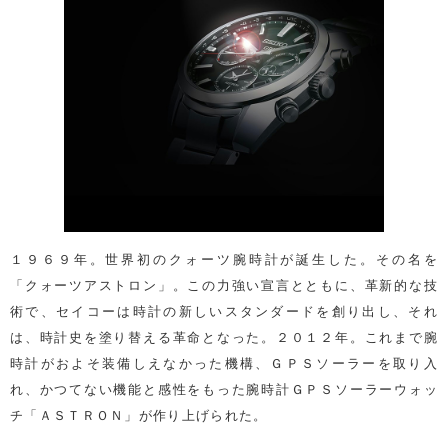
１９６９年。世界初のクォーツ腕時計が誕生した。その名を
「クォーツアストロン」。この力強い宣言とともに、革新的な技
術で、セイコーは時計の新しいスタンダードを創り出し、それ
は、時計史を塗り替える革命となった。２０１２年。これまで腕
時計がおよそ装備しえなかった機構、ＧＰＳソーラーを取り入
れ、かつてない機能と感性をもった腕時計ＧＰＳソーラーウォッ
チ「ＡＳＴＲＯＮ」が作り上げられた。