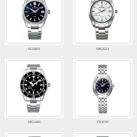
SLGA021
SBGA211
SBGA461
STGF347