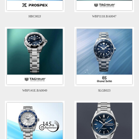
HBC002J
WBP1118.BA0047
WBP141E.BA0049
SLGB023