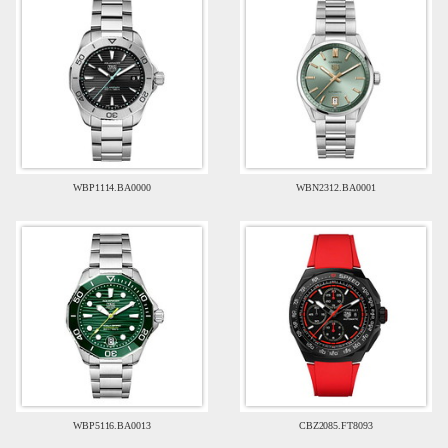
WBP1114.BA0000
WBN2312.BA0001
WBP5116.BA0013
CBZ2085.FT8093