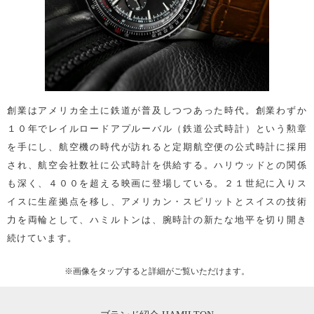
創業はアメリカ全土に鉄道が普及しつつあった時代。創業わずか
１０年でレイルロードアプルーバル（鉄道公式時計）という勲章
を手にし、航空機の時代が訪れると定期航空便の公式時計に採用
され、航空会社数社に公式時計を供給する。ハリウッドとの関係
も深く、４００を超える映画に登場している。２１世紀に入りス
イスに生産拠点を移し、アメリカン・スピリットとスイスの技術
力を両輪として、ハミルトンは、腕時計の新たな地平を切り開き
続けています。
※画像を
タップ
すると詳細がご覧いただけます。