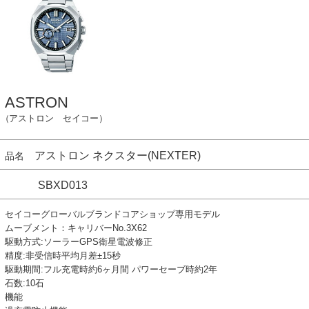
ASTRON
（アストロン セイコー）
アストロン ネクスター(NEXTER)
品名
SBXD013
セイコーグローバルブランドコアショップ専用モデル
ムーブメント：キャリバーNo.3X62
駆動方式:ソーラーGPS衛星電波修正
精度:非受信時平均月差±15秒
駆動期間:フル充電時約6ヶ月間 パワーセーブ時約2年
石数:10石
機能