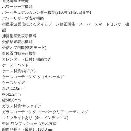
過充電防止機能
パワーセーブ機能
パーペチュアルカレンダー機能(2100年2月28日まで)
パワーリザーブ表示機能
衛星電波受信によるタイムゾーン修正機能・スーパースマートセンサー機
能
捕捉衛星数表示機能
受信結果表示機能
受信オフ機能(機内モード)
針位置自動修正機能
カレンダー（日付）機能つき
ケース・バンド
ケース材質:純チタン
ケースコーティング:ダイヤシールド
ケースサイズ
厚さ:12.0mm
横:41.2mm
縦:48.6mm
ガラス材質:サファイア
ガラスコーティング:スーパークリア コーティング
ルミブライトあり（針・インデックス）
中留:ワンプッシュ三つ折れ方式
腕周り長さ（最長）:198.0mm