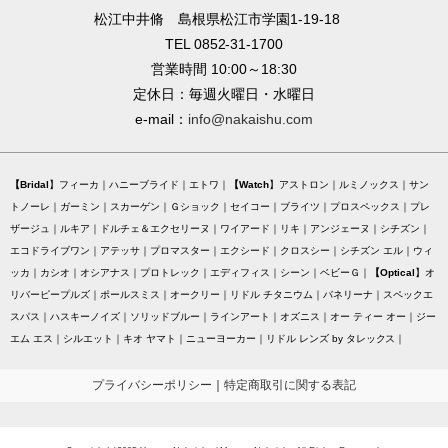
松江中井脩 島根県松江市学園1-19-18
TEL 0852-31-1700
営業時間 10:00～18:30
定休日：毎週火曜日・水曜日
e-mail：
info@nakaishu.com
Bridal
フィーカ
ハニーブライド
エトワ
Watch
アストロン
ルミノックス
サン
トノーレ
ガーミン
スカーゲン
Ｇショック
セイコー
ブライツ
プロスペックス
プレ
ザージュ
ルキア
ドルチェ＆エクセリーヌ
ワイアード
リキ
アンジェーヌ
シチズン
エコドライブワン
アテッサ
プロマスター
エクシード
クロスシー
シチズン エル
ウィ
ッカ
カシオ
オシアナス
プロトレック
エディフィス
シーン
ベビーＧ
Optical
オ
リバーピープルズ
ポールスミス
オークリー
リドル チタニウム
バネリーナ
スペックエ
スパス
ハスキーノイズ
ソリッドブルー
ラインアート
オズニス
オー ティー オー
ジー
エム エス
シルエット
キオ ヤマト
ニューヨーカー
リドル レンズ by タレックス
プライバシーポリシー
｜
特定商取引に関する表記