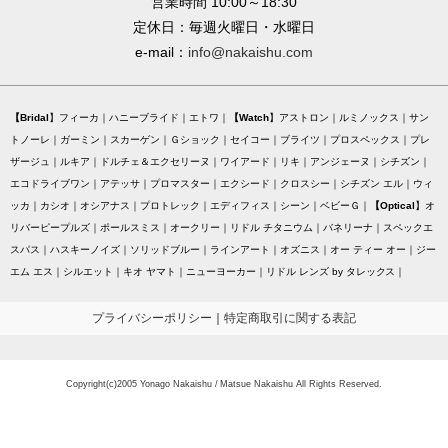
営業時間 10:00～18:30
定休日：毎週火曜日・水曜日
e-mail：
info@nakaishu.com
Bridal
フィーカ
ハニーブライド
エトワ
Watch
アストロン
ルミノックス
サン
トノーレ
ガーミン
スカーゲン
Ｇショック
セイコー
ブライツ
プロスペックス
プレ
ザージュ
ルキア
ドルチェ＆エクセリーヌ
ワイアード
リキ
アンジェーヌ
シチズン
エコドライブワン
アテッサ
プロマスター
エクシード
クロスシー
シチズン エル
ウィ
ッカ
カシオ
オシアナス
プロトレック
エディフィス
シーン
ベビーＧ
Optical
オ
リバーピープルズ
ポールスミス
オークリー
リドル チタニウム
バネリーナ
スペックエ
スパス
ハスキーノイズ
ソリッドブルー
ラインアート
オズニス
オー ティー オー
ジー
エム エス
シルエット
キオ ヤマト
ニューヨーカー
リドル レンズ by タレックス
プライバシーポリシー
｜
特定商取引に関する表記
Copyright(c)2005 Yonago Nakaishu / Matsue Nakaishu All Rights Reserved.