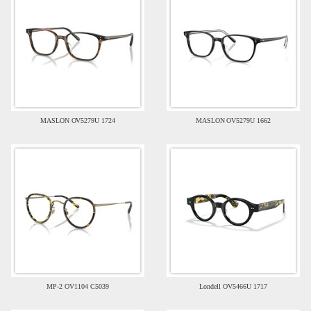
MASLON OV5279U 1724
MASLON OV5279U 1662
MP-2 OV1104 C5039
Londell OV5466U 1717