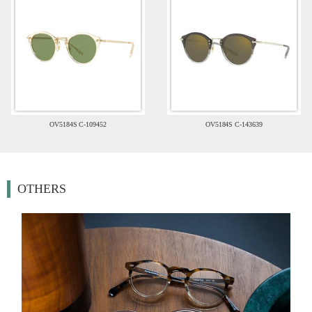
OV5184S C-109452
OV5184S C-143639
OTHERS