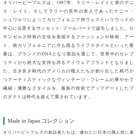
オリバーピープルズは、1987年、ラリー・レイトと弟のデニ
ス・レイト、そしてラリーの長年の友人であったケニー・
シュワルツによってカリフォルニア州ウェストハリウッドの
中心に位置するサンセット･ブールバードで誕生しました。ロ
サンゼルス特有の文化を形成するファッションや映画、アー
ト、南カリフォルニアに今も残るライフスタイルといった
要
素は、ブランドのDNAとなり製品を通じて、世界中のセレブ
リティから絶大な支持を誇るアイウェアブランドとなりまし
た。古き良き時代のアメリカの職人たちが創り出した精巧か
つアーティスティックなヴィンテージ・フレームの華やかで
繊細・優雅なスタイルを、最新の技術でアップデートしたプ
ロダクトは時代を超えて愛されています。
Made in Japan コレクション
オリバーピープルズの創設者たちは、優れたに日本の職人技に着