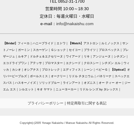
TEL 0852-31-1700
営業時間 10:00～18:30
定休日：毎週火曜日・水曜日
e-mail：
info@nakaishu.com
Bridal
フィーカ
ハニーブライド
エトワ
Watch
アストロン
ルミノックス
サン
トノーレ
ガーミン
スカーゲン
Ｇショック
セイコー
ブライツ
プロスペックス
プレ
ザージュ
ルキア
ドルチェ＆エクセリーヌ
ワイアード
リキ
アンジェーヌ
シチズン
エコドライブワン
アテッサ
プロマスター
エクシード
クロスシー
シチズン エル
ウィ
ッカ
カシオ
オシアナス
プロトレック
エディフィス
シーン
ベビーＧ
Optical
オ
リバーピープルズ
ポールスミス
オークリー
リドル チタニウム
バネリーナ
スペックエ
スパス
ハスキーノイズ
ソリッドブルー
ラインアート
オズニス
オー ティー オー
ジー
エム エス
シルエット
キオ ヤマト
ニューヨーカー
リドル レンズ by タレックス
プライバシーポリシー
｜
特定商取引に関する表記
Copyright(c)2005 Yonago Nakaishu / Matsue Nakaishu All Rights Reserved.