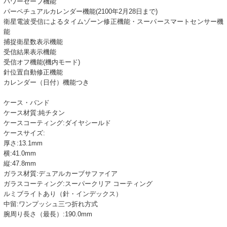
パワーセーブ機能
パーペチュアルカレンダー機能(2100年2月28日まで)
衛星電波受信によるタイムゾーン修正機能・スーパースマートセンサー機
能
捕捉衛星数表示機能
受信結果表示機能
受信オフ機能(機内モード)
針位置自動修正機能
カレンダー（日付）機能つき
ケース・バンド
ケース材質:純チタン
ケースコーティング:ダイヤシールド
ケースサイズ:
厚さ:13.1mm
横:41.0mm
縦:47.8mm
ガラス材質:デュアルカーブサファイア
ガラスコーティング:スーパークリア コーティング
ルミブライトあり（針・インデックス）
中留:ワンプッシュ三つ折れ方式
腕周り長さ（最長）:190.0mm