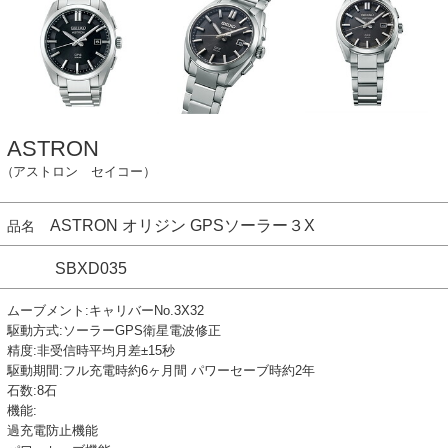
ASTRON
（アストロン セイコー）
ASTRON オリジン GPSソーラー３X
品名
SBXD035
ムーブメント:キャリバーNo.3X32
駆動方式:ソーラーGPS衛星電波修正
精度:非受信時平均月差±15秒
駆動期間:フル充電時約6ヶ月間 パワーセーブ時約2年
石数:8石
機能:
過充電防止機能