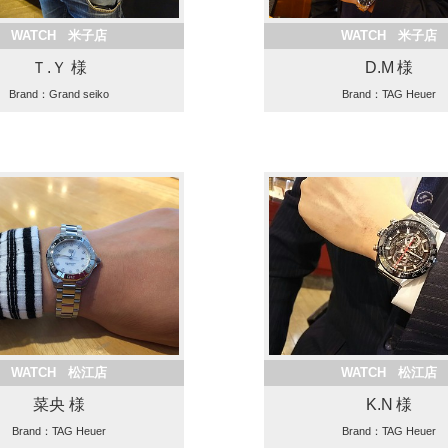
WATCH 米子店
WATCH 米子店
Ｔ.Ｙ 様
D.M 様
Brand：Grand seiko
Brand：TAG Heuer
WATCH 松江店
WATCH 松江店
菜央 様
K.N 様
Brand：TAG Heuer
Brand：TAG Heuer