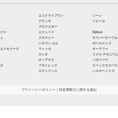
エコドライブワン
シーン
アテッサ
ベビーＧ
プロマスター
クス
エクシード
Optical
ュ
クロスシー
オリバーピープル
シチズン エル
ポールスミス
エクセリーヌ
ウィッカ
オークリー
カシオ
リドル チタニウ
オシアナス
バネリーナ
ヌ
プロトレック
スペックエスパス
エディフィス
ハスキーノイズ
プライバシーポリシー
｜
特定商取引に関する表記