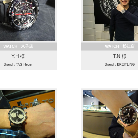
WATCH 米子店
WATCH 松江店
Y.H 様
T.N 様
Brand：TAG Heuer
Brand：BREITLING