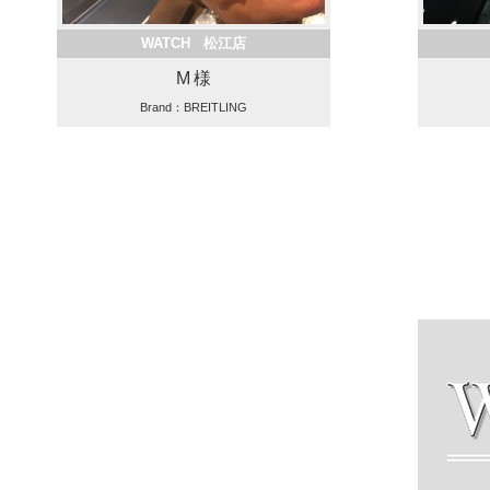
WATCH 松江店
M 様
Brand：BREITLING