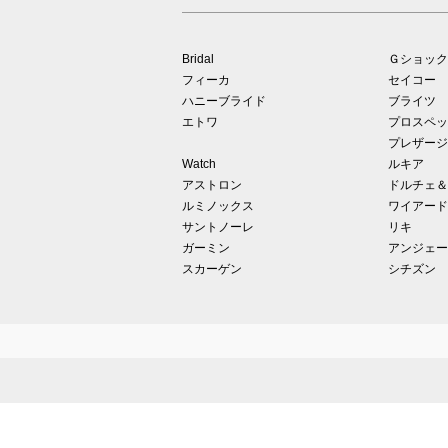
Bridal
Ｇショック
フィーカ
セイコー
ハニーブライド
ブライツ
エトワ
プロスペッ
プレザージ
Watch
ルキア
アストロン
ドルチェ＆
ルミノックス
ワイアード
サントノーレ
リキ
ガーミン
アンジェー
スカーゲン
シチズン