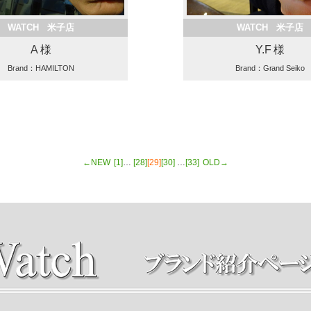
WATCH 米子店
WATCH 米子店
A 様
Y.F 様
Brand：HAMILTON
Brand：Grand Seiko
←NEW
[1]
…
[28]
[29]
[30]
…
[33]
OLD→