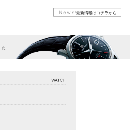
Ｎｅｗｓ
!
最新情報は
コチラから
WATCH