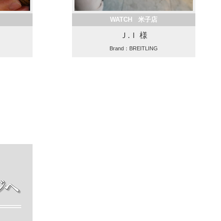
WATCH 米子店
Ｊ.Ｉ 様
Brand：BREITLING