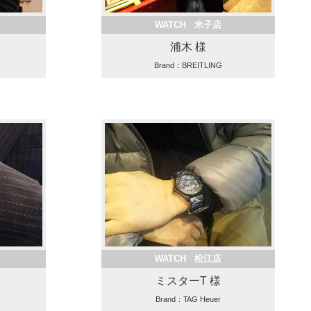
WATCH 米子店
浦木 様
Brand：BREITLING
WATCH 松江店
ミスターT 様
Brand：TAG Heuer