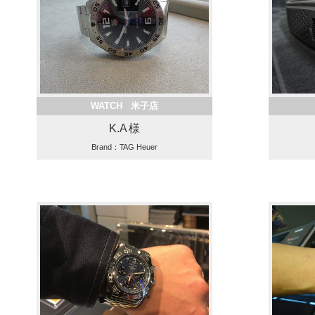
WATCH 米子店
K.A 様
Brand：TAG Heuer