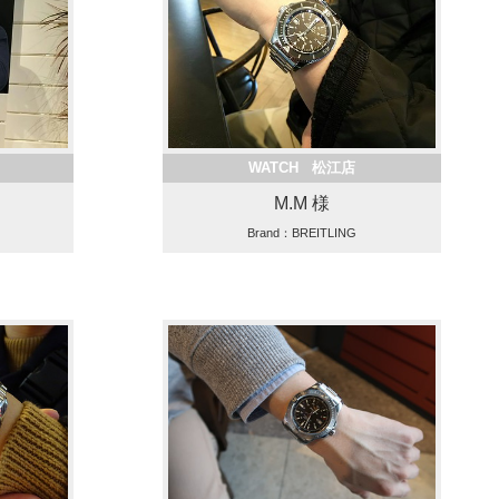
WATCH 松江店
M.M 様
Brand：BREITLING