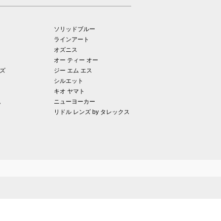
ソリッドブルー
ラインアート
オズニス
オー ティー オー
ズ
ジー エム エス
シルエット
キオ ヤマト
ム
ニューヨーカー
リドル レンズ by タレックス