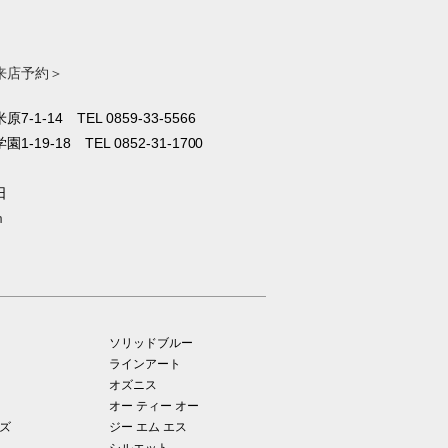
来店予約＞
原7-1-14
TEL 0859-33-5566
1-19-18
TEL 0852-31-1700
日
m
ソリッドブルー
ラインアート
オズニス
オー ティー オー
ズ
ジー エム エス