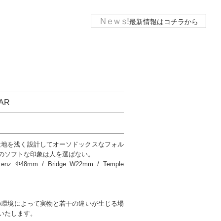
Ｎｅｗｓ
!
最新情報は
コチラから
AR
も天地を浅く設計してオーソドックスなフォル
のソフトな印象は人を選ばない。
nz Φ48mm / Bridge W22mm / Temple
の環境によって実物と若干の違いが生じる場
いたします。