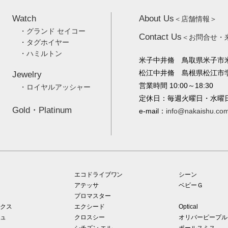
Watch
About Us
＜店舗情報＞
・グランド セイコー
Contact Us
＜お問合せ・
・タグホイヤー
・ハミルトン
米子中井脩 鳥取県米子市米
松江中井脩 島根県松江市学園
Jewelry
営業時間 10:00～18:30
・ロイヤルアッシャー
定休日：毎週火曜日・水曜
Gold・Platinum
e-mail：
info@nakaishu.co
エコドライブワン
シーン
アテッサ
ベビーＧ
プロマスター
クス
エクシード
Optical
ュ
クロスシー
オリバーピープル