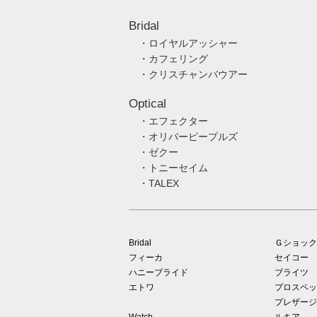
Bridal
・ロイヤルアッシャー
・カフェリング
・クリスチャンバウアー
Optical
・エフェクター
・オリバーピープルズ
・ゼクー
・トニーセイム
・TALEX
Bridal
Ｇショック
フィーカ
セイコー
ハニーブライド
ブライツ
エトワ
プロスペッ
プレザージ