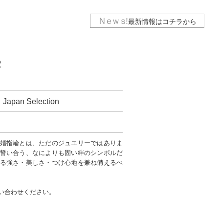
Ｎｅｗｓ
!
最新情報は
コチラから
R
n Selection
婚指輪とは、ただのジュエリーではありま
誓い合う、なによりも固い絆のシンボルだ
る強さ・美しさ・つけ心地を兼ね備えるべ
い合わせください。