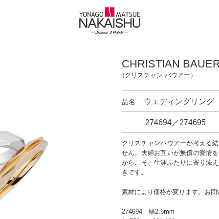
CHRISTIAN BAUE
（クリスチャン バウアー）
ウェディングリング Japa
品名
274694／274695
クリスチャンバウアーが考える結
せん。夫婦お互いが無償の愛情を
からこそ、生涯ふたりに寄り添え
きです。
素材により価格が変ります。お問
274694 幅2.6mm