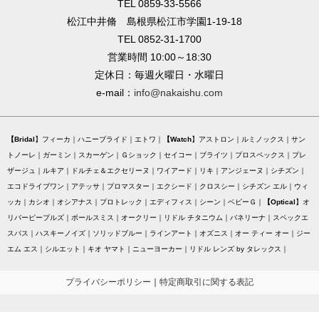
TEL 0859-33-5566
松江中井脩 島根県松江市学園1-19-18
TEL 0852-31-1700
営業時間 10:00～18:30
定休日：毎週火曜日・水曜日
e-mail：
info@nakaishu.com
Bridal
フィーカ
ハニーブライド
エトワ
Watch
アストロン
ルミノックス
サン
トノーレ
ガーミン
スカーゲン
Ｇショック
セイコー
ブライツ
プロスペックス
プレ
ザージュ
ルキア
ドルチェ＆エクセリーヌ
ワイアード
リキ
アンジェーヌ
シチズン
エコドライブワン
アテッサ
プロマスター
エクシード
クロスシー
シチズン エル
ウィ
ッカ
カシオ
オシアナス
プロトレック
エディフィス
シーン
ベビーＧ
Optical
オ
リバーピープルズ
ポールスミス
オークリー
リドル チタニウム
バネリーナ
スペックエ
スパス
ハスキーノイズ
ソリッドブルー
ラインアート
オズニス
オー ティー オー
ジー
エム エス
シルエット
キオ ヤマト
ニューヨーカー
リドル レンズ by タレックス
プライバシーポリシー
｜
特定商取引に関する表記