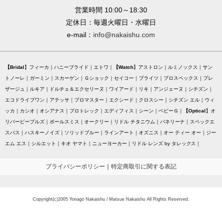
営業時間 10:00～18:30
定休日：毎週火曜日・水曜日
e-mail：
info@nakaishu.com
Bridal
フィーカ
ハニーブライド
エトワ
Watch
アストロン
ルミノックス
サン
トノーレ
ガーミン
スカーゲン
Ｇショック
セイコー
ブライツ
プロスペックス
プレ
ザージュ
ルキア
ドルチェ＆エクセリーヌ
ワイアード
リキ
アンジェーヌ
シチズン
エコドライブワン
アテッサ
プロマスター
エクシード
クロスシー
シチズン エル
ウィ
ッカ
カシオ
オシアナス
プロトレック
エディフィス
シーン
ベビーＧ
Optical
オ
リバーピープルズ
ポールスミス
オークリー
リドル チタニウム
バネリーナ
スペックエ
スパス
ハスキーノイズ
ソリッドブルー
ラインアート
オズニス
オー ティー オー
ジー
エム エス
シルエット
キオ ヤマト
ニューヨーカー
リドル レンズ by タレックス
プライバシーポリシー
｜
特定商取引に関する表記
Copyright(c)2005 Yonago Nakaishu / Matsue Nakaishu All Rights Reserved.