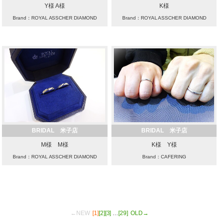
Y様 A様
K様
Brand：ROYAL ASSCHER DIAMOND
Brand：ROYAL ASSCHER DIAMOND
BRIDAL 米子店
BRIDAL 米子店
M様 M様
K様 Y様
Brand：ROYAL ASSCHER DIAMOND
Brand：CAFERING
←NEW
[1]
[2]
[3]
…
[29]
OLD→