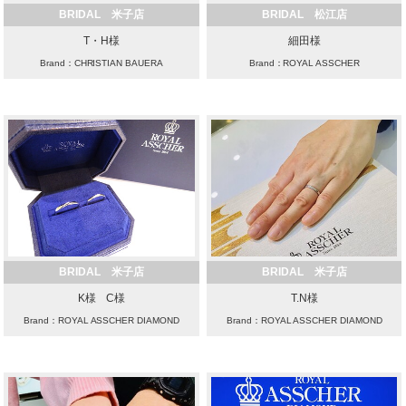
BRIDAL 米子店
BRIDAL 松江店
T・H様
細田様
Brand：CHRISTIAN BAUERA
Brand：ROYAL ASSCHER
BRIDAL 米子店
BRIDAL 米子店
K様 C様
T.N様
Brand：ROYAL ASSCHER DIAMOND
Brand：ROYAL ASSCHER DIAMOND