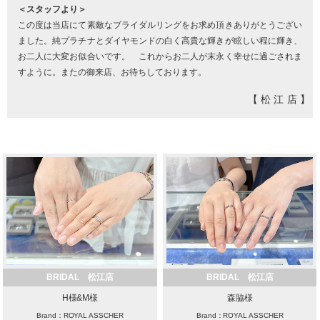
＜スタッフより＞
この度は当店にて素敵なブライダルリングをお求め頂きありがとうござい
ました。純プラチナとダイヤモンドの白く高貴な輝きが眩しい程に輝き、
お二人に大変お似合いです。 これからお二人が末永く幸せに過ごされま
すように。またの御来店、お待ちしております。
【松江店】
BRIDAL 松江店
BRIDAL 松江店
H様&M様
森脇様
Brand：ROYAL ASSCHER
Brand：ROYAL ASSCHER