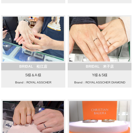
BRIDAL 松江店
BRIDAL 米子店
S様＆A 様
Y様＆S様
Brand：ROYAL ASSCHER
Brand：ROYAL ASSCHER DIAMOND