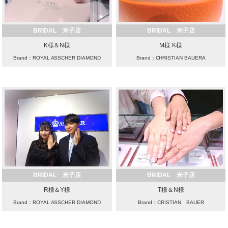
BRIDAL 米子店
BRIDAL 米子店
K様＆N様
M様 K様
Brand：ROYAL ASSCHER DIAMOND
Brand：CHRISTIAN BAUERA
BRIDAL 米子店
BRIDAL 米子店
R様＆Y様
T様＆N様
Brand：ROYAL ASSCHER DIAMOND
Brand：CRISTIAN BAUER