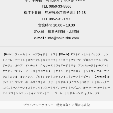
TEL 0859-33-5566
松江中井脩 島根県松江市学園1-19-18
TEL 0852-31-1700
営業時間 10:00～18:30
定休日：毎週火曜日・水曜日
e-mail：
info@nakaishu.com
Bridal
フィーカ
ハニーブライド
エトワ
Watch
アストロン
ルミノックス
サン
トノーレ
ガーミン
スカーゲン
Ｇショック
セイコー
ブライツ
プロスペックス
プレ
ザージュ
ルキア
ドルチェ＆エクセリーヌ
ワイアード
リキ
アンジェーヌ
シチズン
エコドライブワン
アテッサ
プロマスター
エクシード
クロスシー
シチズン エル
ウィ
ッカ
カシオ
オシアナス
プロトレック
エディフィス
シーン
ベビーＧ
Optical
オ
リバーピープルズ
ポールスミス
オークリー
リドル チタニウム
バネリーナ
スペックエ
スパス
ハスキーノイズ
ソリッドブルー
ラインアート
オズニス
オー ティー オー
ジー
エム エス
シルエット
キオ ヤマト
ニューヨーカー
リドル レンズ by タレックス
プライバシーポリシー
｜
特定商取引に関する表記