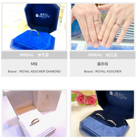
BRIDAL 米子店
BRIDAL 松江店
M様
藤田様
Brand：ROYAL ASSCHER DIAMOND
Brand：ROYAL ASSCHER