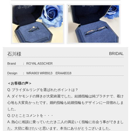
BRIDAL
石川様
Brand
：
ROYAL ASSCHER
Design
：
WRA903 WRB913 ERAAB318
＜お客様の声＞
Q. ブライダルリングを選ばれたポイントは？
A. ダイヤモンドの輝きが大変綺麗でした。結婚指輪は純プラチナで、着け
心地も大変良かったです。婚約指輪も結婚指輪もデザインに一目惚れしま
した。
Q. ひとことコメントを・・・
A. 熱心に相談に乗っていただき二人の満足いく指輪に出会う事ができまし
た。大切に着けたいと思います。本当にありがとうございました。