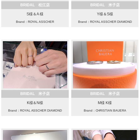
BRIDAL 松江店
BRIDAL 米子店
S様＆A 様
Y様＆S様
Brand：ROYAL ASSCHER
Brand：ROYAL ASSCHER DIAMOND
BRIDAL 米子店
BRIDAL 米子店
K様＆N様
M様 K様
Brand：ROYAL ASSCHER DIAMOND
Brand：CHRISTIAN BAUERA