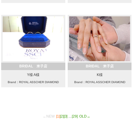
BRIDAL 米子店
BRIDAL 米子店
Y様 A様
K様
Brand：ROYAL ASSCHER DIAMOND
Brand：ROYAL ASSCHER DIAMOND
←NEW
[1]
[2]
[3]
…
[29]
OLD→