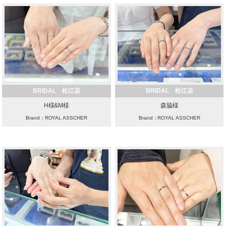
BRIDAL 松江店
BRIDAL 松江店
H様&M様
森脇様
Brand：ROYAL ASSCHER
Brand：ROYAL ASSCHER