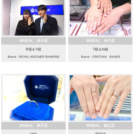
BRIDAL 米子店
BRIDAL 米子店
R様＆Y様
T様＆N様
Brand：ROYAL ASSCHER DIAMOND
Brand：CRISTIAN BAUER
BRIDAL 米子店
BRIDAL 松江店