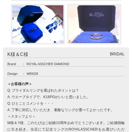
BRIDAL
K様＆C様
Brand
：
ROYAL ASSCHER DIAMOND
Design
：
WRI028
＜お客様の声＞
Q. ブライダルリングを選ばれたポイントは？
A. ウエーブタイプで、K18PGがいいと思いました。
Q. ひとことコメントを・・・
A. 丁寧に対応していただき、素敵なリングが選べてよかったです。
＜スタッフより＞
M様＆Y様、このたびはご結婚10周年おめでとうございます。ご結婚指輪
に引き続き、当店にて記念リングのROYALASSCHERをお選びいただ