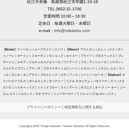
松江中井脩 島根県松江市学園1-19-18
TEL 0852-31-1700
営業時間 10:00～18:30
定休日：毎週火曜日・水曜日
e-mail：
info@nakaishu.com
Bridal
フィーカ
ハニーブライド
エトワ
Watch
アストロン
ルミノックス
サン
トノーレ
ガーミン
スカーゲン
Ｇショック
セイコー
ブライツ
プロスペックス
プレ
ザージュ
ルキア
ドルチェ＆エクセリーヌ
ワイアード
リキ
アンジェーヌ
シチズン
エコドライブワン
アテッサ
プロマスター
エクシード
クロスシー
シチズン エル
ウィ
ッカ
カシオ
オシアナス
プロトレック
エディフィス
シーン
ベビーＧ
Optical
オ
リバーピープルズ
ポールスミス
オークリー
リドル チタニウム
バネリーナ
スペックエ
スパス
ハスキーノイズ
ソリッドブルー
ラインアート
オズニス
オー ティー オー
ジー
エム エス
シルエット
キオ ヤマト
ニューヨーカー
リドル レンズ by タレックス
プライバシーポリシー
｜
特定商取引に関する表記
Copyright(c)2005 Yonago Nakaishu / Matsue Nakaishu All Rights Reserved.