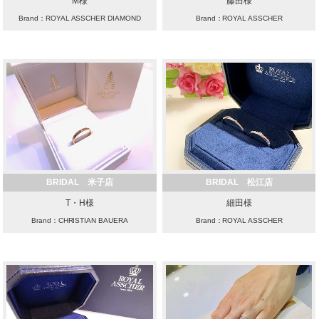
M様
藤田様
Brand：ROYAL ASSCHER DIAMOND
Brand：ROYAL ASSCHER
BRIDAL 米子店
BRIDAL 松江店
T・H様
細田様
Brand：CHRISTIAN BAUERA
Brand：ROYAL ASSCHER