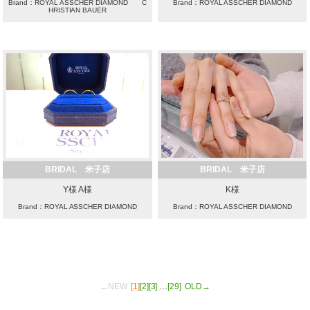
Brand：ROYAL ASSCHER DIAMOND C
Brand：ROYAL ASSCHER DIAMOND
HRISTIAN BAUER
BRIDAL 米子店
BRIDAL 米子店
Y様 A様
K様
Brand：ROYAL ASSCHER DIAMOND
Brand：ROYAL ASSCHER DIAMOND
←NEW
[1]
[2]
[3]
…
[29]
OLD→