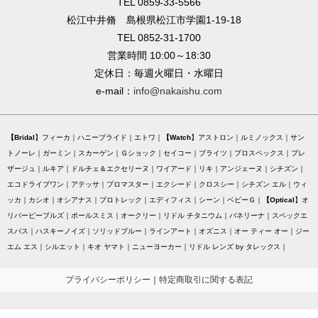
TEL 0859-33-5566
松江中井脩 島根県松江市学園1-19-18
TEL 0852-31-1700
営業時間 10:00～18:30
定休日：毎週火曜日・水曜日
e-mail：
info@nakaishu.com
Bridal
フィーカ
ハニーブライド
エトワ
Watch
アストロン
ルミノックス
サン
トノーレ
ガーミン
スカーゲン
Ｇショック
セイコー
ブライツ
プロスペックス
プレ
ザージュ
ルキア
ドルチェ＆エクセリーヌ
ワイアード
リキ
アンジェーヌ
シチズン
エコドライブワン
アテッサ
プロマスター
エクシード
クロスシー
シチズン エル
ウィ
ッカ
カシオ
オシアナス
プロトレック
エディフィス
シーン
ベビーＧ
Optical
オ
リバーピープルズ
ポールスミス
オークリー
リドル チタニウム
バネリーナ
スペックエ
スパス
ハスキーノイズ
ソリッドブルー
ラインアート
オズニス
オー ティー オー
ジー
エム エス
シルエット
キオ ヤマト
ニューヨーカー
リドル レンズ by タレックス
プライバシーポリシー
｜
特定商取引に関する表記