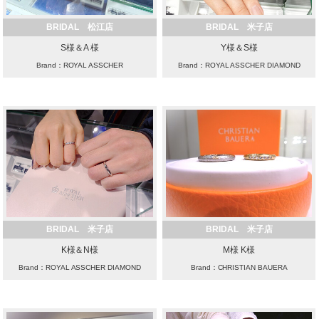
BRIDAL 松江店
BRIDAL 米子店
S様＆A 様
Y様＆S様
Brand：ROYAL ASSCHER
Brand：ROYAL ASSCHER DIAMOND
BRIDAL 米子店
BRIDAL 米子店
K様＆N様
M様 K様
Brand：ROYAL ASSCHER DIAMOND
Brand：CHRISTIAN BAUERA