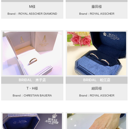
M様
藤田様
Brand：ROYAL ASSCHER DIAMOND
Brand：ROYAL ASSCHER
BRIDAL 米子店
BRIDAL 松江店
T・H様
細田様
Brand：CHRISTIAN BAUERA
Brand：ROYAL ASSCHER