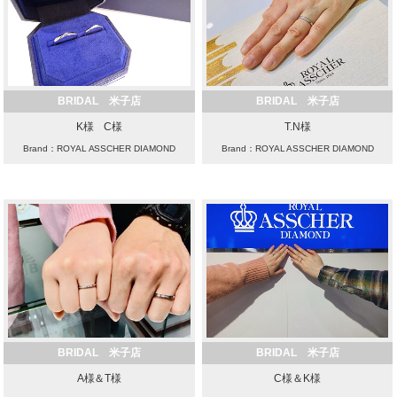
BRIDAL 米子店
BRIDAL 米子店
K様 C様
T.N様
Brand：ROYAL ASSCHER DIAMOND
Brand：ROYAL ASSCHER DIAMOND
BRIDAL 米子店
BRIDAL 米子店
A様＆T様
C様＆K様