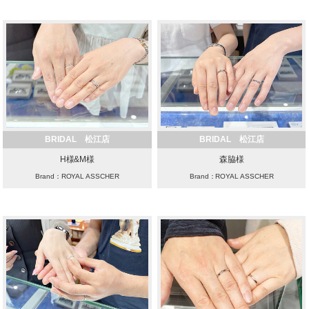
BRIDAL 松江店
BRIDAL 松江店
H様&M様
森脇様
Brand：ROYAL ASSCHER
Brand：ROYAL ASSCHER