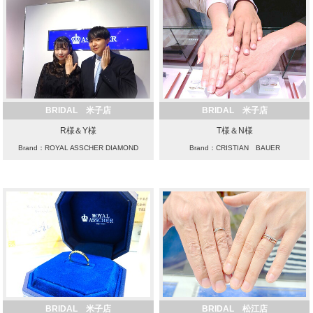
BRIDAL 米子店
BRIDAL 米子店
R様＆Y様
T様＆N様
Brand：ROYAL ASSCHER DIAMOND
Brand：CRISTIAN BAUER
BRIDAL 米子店
BRIDAL 松江店