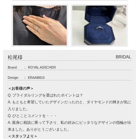
BRIDAL
松尾様
Brand
：
ROYAL ASSCHER
Design
：
ERAAB815
＜お客様の声＞
Q. ブライダルリングを選ばれたポイントは？
A. もともと希望していたデザインだったのと、ダイヤモンドの輝きが気に
入りました。
Q. ひとことコメントを・・・
A. 親身に相談に乗って下さり、私の好みにピッタリなデザインの指輪が出
来ました。ありがとうございました。
＜スタッフより＞