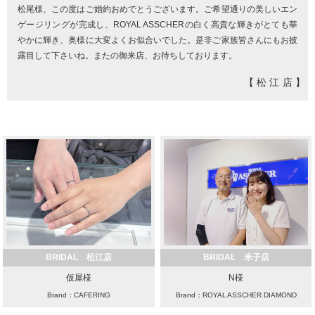
松尾様、この度はご婚約おめでとうございます。ご希望通りの美しいエン
ゲージリングが完成し、ROYAL ASSCHERの白く高貴な輝きがとても華
やかに輝き、奥様に大変よくお似合いでした。是非ご家族皆さんにもお披
露目して下さいね。またの御来店、お待ちしております。
【松江店】
BRIDAL 松江店
BRIDAL 米子店
仮屋様
N様
Brand：CAFERING
Brand：ROYAL ASSCHER DIAMOND