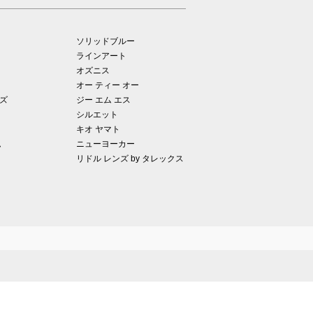
ソリッドブルー
ラインアート
オズニス
オー ティー オー
ズ
ジー エム エス
シルエット
キオ ヤマト
ム
ニューヨーカー
リドル レンズ by タレックス