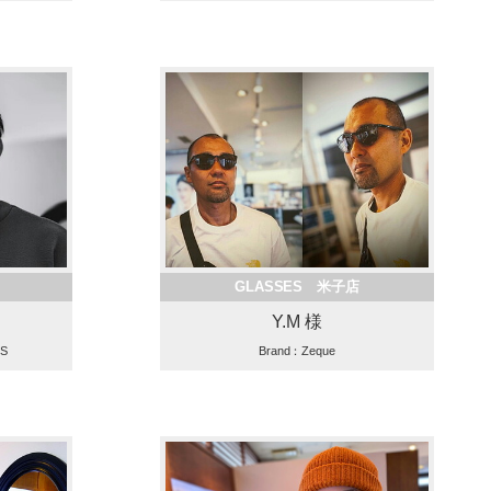
GLASSES 米子店
Y.M 様
ES
Brand：Zeque