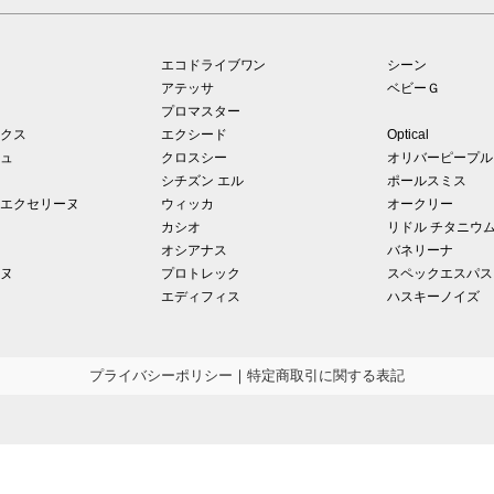
エコドライブワン
シーン
アテッサ
ベビーＧ
プロマスター
クス
エクシード
Optical
ュ
クロスシー
オリバーピープル
シチズン エル
ポールスミス
エクセリーヌ
ウィッカ
オークリー
カシオ
リドル チタニウ
オシアナス
バネリーナ
ヌ
プロトレック
スペックエスパス
エディフィス
ハスキーノイズ
プライバシーポリシー
｜
特定商取引に関する表記