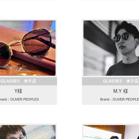
GLASSES 米子店
GLASSES 米子店
Y様
M.Y 様
rand：OLIVER PEOPLES
Brand：OLIVER PEOPL