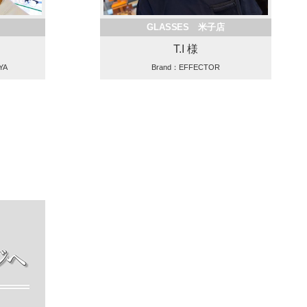
GLASSES 米子店
T.I 様
YA
Brand：EFFECTOR