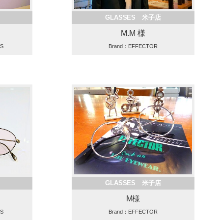
GLASSES 米子店
M.M 様
ES
Brand：EFFECTOR
GLASSES 米子店
M様
ES
Brand：EFFECTOR