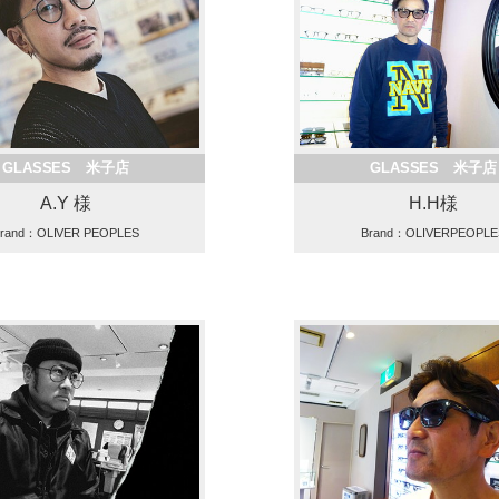
GLASSES 米子店
GLASSES 米子店
A.Y 様
H.H様
rand：OLIVER PEOPLES
Brand：OLIVERPEOPLE