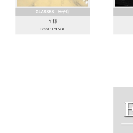
GLASSES 米子店
Ｙ様
Brand：EYEVOL