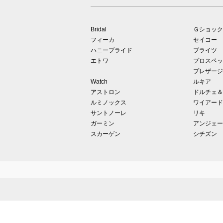
Bridal
Ｇショック
フィーカ
セイコー
ハニーブライド
ブライツ
エトワ
プロスペッ
プレザージ
Watch
ルキア
アストロン
ドルチェ＆
ルミノックス
ワイアード
サントノーレ
リキ
ガーミン
アンジェー
スカーゲン
シチズン