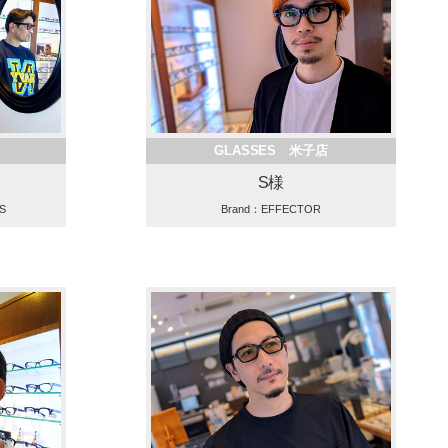
GLASSES 米子店
S様
S
Brand：EFFECTOR