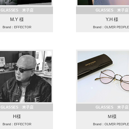
GLASSES 米子店
GLASSES 米子店
M.Y 様
Y.H 様
Brand：EFFECTOR
Brand：OLIVER PEOPL
GLASSES 米子店
GLASSES 米子店
H様
Ｍ様
Brand：EFFECTOR
Brand：OLIVER PEOPL