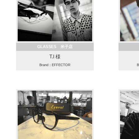
GLASSES 米子店
T.I 様
Brand：EFFECTOR
B