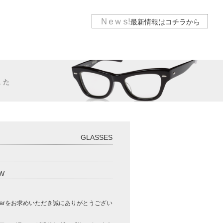
Ｎｅｗｓ
!
最新情報は
コチラから
GLASSES
W
wearをお求めいただき誠にありがとうござい