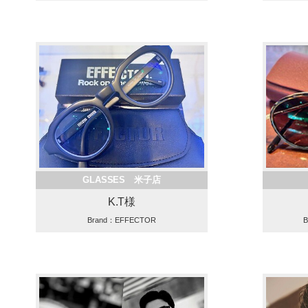
GLASSES 米子店
K.T様
Brand：EFFECTOR
B