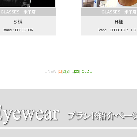
GLASSES 米子店
GLASSES 米子店
S 様
H様
Brand：EFFECTOR
Brand：EFFECTOR HO
←NEW
[1]
[2]
[3]
…
[23]
OLD→