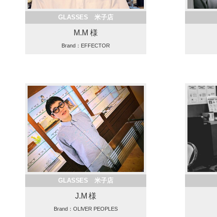
GLASSES 米子店
M.M 様
Brand：EFFECTOR
GLASSES 米子店
J.M 様
Brand：OLIVER PEOPLES