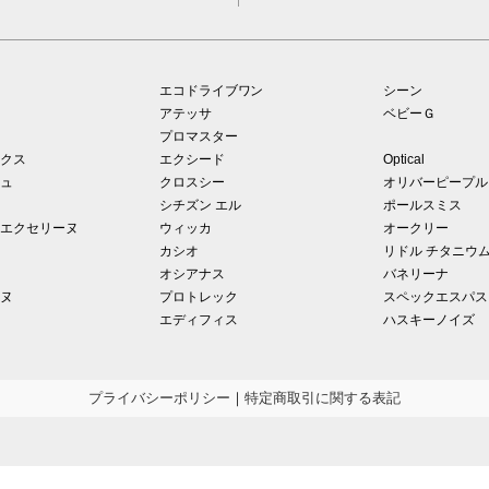
エコドライブワン
シーン
アテッサ
ベビーＧ
プロマスター
クス
エクシード
Optical
ュ
クロスシー
オリバーピープル
シチズン エル
ポールスミス
エクセリーヌ
ウィッカ
オークリー
カシオ
リドル チタニウ
オシアナス
バネリーナ
ヌ
プロトレック
スペックエスパス
エディフィス
ハスキーノイズ
プライバシーポリシー
｜
特定商取引に関する表記