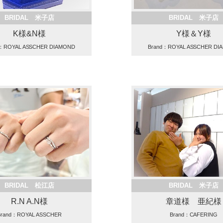
BRIDAL 米子店
BRIDAL 米子店
K様&N様
Y様＆Y様
d：ROYAL ASSCHER DIAMOND
Brand：ROYAL ASSCHER DI
BRIDAL 松江店
BRIDAL 米子店
R.N A.N様
章道様 亜紀様
Brand：ROYAL ASSCHER
Brand：CAFERING