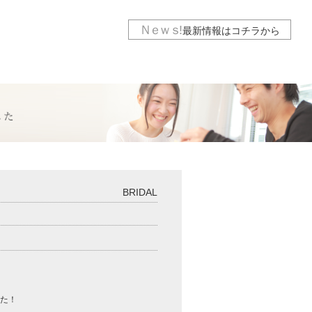
Ｎｅｗｓ
!
最新情報は
コチラから
BRIDAL
した！