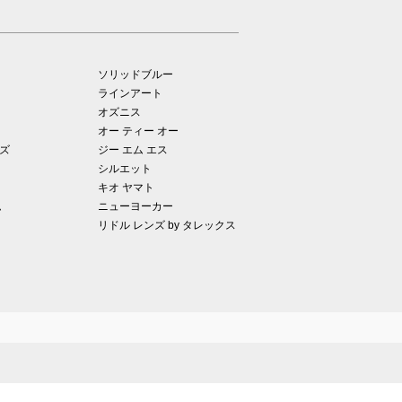
ソリッドブルー
ラインアート
オズニス
オー ティー オー
ズ
ジー エム エス
シルエット
キオ ヤマト
ム
ニューヨーカー
リドル レンズ by タレックス