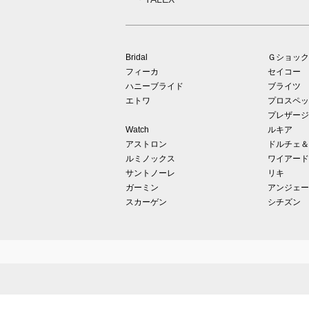
Bridal
Ｇショック
フィーカ
セイコー
ハニーブライド
ブライツ
エトワ
プロスペッ
プレザージ
Watch
ルキア
アストロン
ドルチェ＆
ルミノックス
ワイアード
サントノーレ
リキ
ガーミン
アンジェー
スカーゲン
シチズン