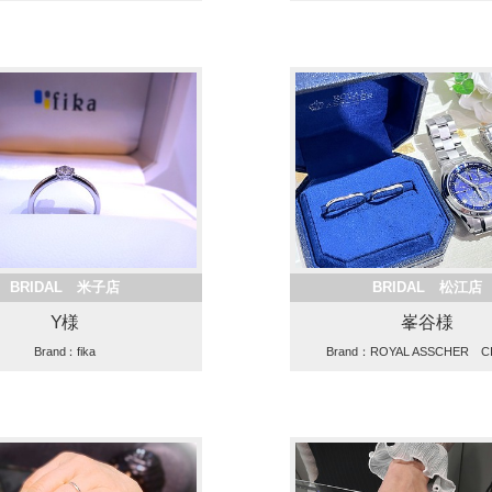
BRIDAL 米子店
BRIDAL 松江店
Y様
峯谷様
Brand：fika
Brand：ROYAL ASSCHER CI