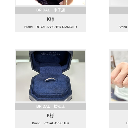
BRIDAL 米子店
K様
Brand：ROYAL ASSCHER DIAMOND
Bran
BRIDAL 松江店
K様
Brand：ROYAL ASSCHER