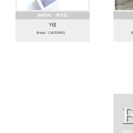
BRIDAL 米子店
Y様
Brand：CAFERING