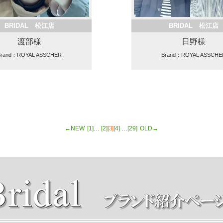
BRIDAL 松江店
BRIDAL 松江店
渡部様
日野様
Brand：ROYAL ASSCHER
Brand：ROYAL ASSCHE
←NEW
[1]
…
[2]
[3]
[4]
…
[29]
OLD→