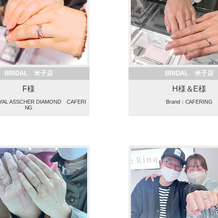
BRIDAL 米子店
BRIDAL 米子店
F様
H様＆E様
YAL ASSCHER DIAMOND CAFERI
Brand：CAFERING
NG