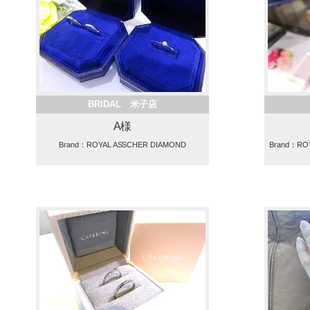
BRIDAL 米子店
A様
Brand：ROYAL ASSCHER DIAMOND
Brand：RO