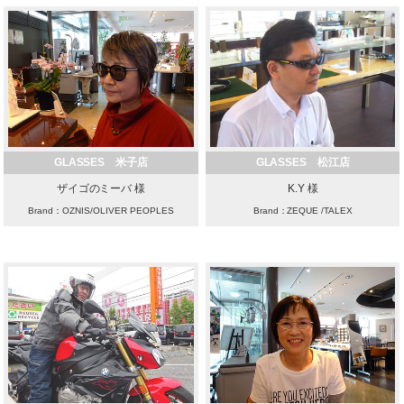
GLASSES 米子店
GLASSES 松江店
ザイゴのミーバ 様
K.Y 様
Brand：OZNIS/OLIVER PEOPLES
Brand：ZEQUE /TALEX