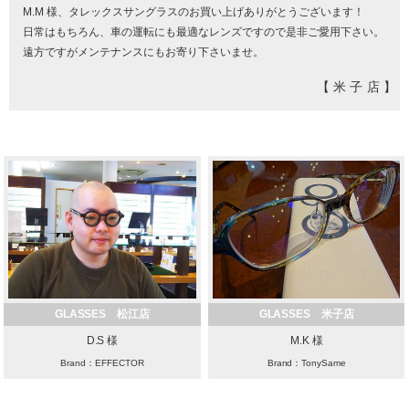
M.M 様、タレックスサングラスのお買い上げありがとうございます！
日常はもちろん、車の運転にも最適なレンズですので是非ご愛用下さい。
遠方ですがメンテナンスにもお寄り下さいませ。
【米子店】
GLASSES 松江店
GLASSES 米子店
D.S 様
M.K 様
Brand：EFFECTOR
Brand：TonySame