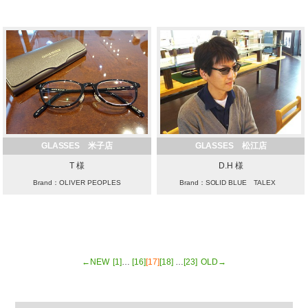
GLASSES 米子店
GLASSES 松江店
T 様
D.H 様
Brand：OLIVER PEOPLES
Brand：SOLID BLUE TALEX
←NEW
[1]
…
[16]
[17]
[18]
…
[23]
OLD→