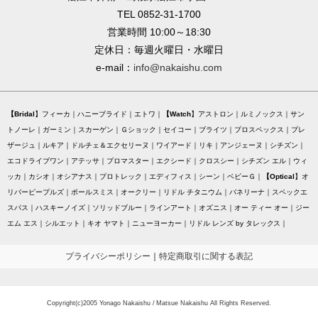
TEL 0852-31-1700
営業時間 10:00～18:30
定休日：毎週火曜日・水曜日
e-mail：
info@nakaishu.com
Bridal
フィーカ
ハニーブライド
エトワ
Watch
アストロン
ルミノックス
サン
トノーレ
ガーミン
スカーゲン
Ｇショック
セイコー
ブライツ
プロスペックス
プレ
ザージュ
ルキア
ドルチェ＆エクセリーヌ
ワイアード
リキ
アンジェーヌ
シチズン
エコドライブワン
アテッサ
プロマスター
エクシード
クロスシー
シチズン エル
ウィ
ッカ
カシオ
オシアナス
プロトレック
エディフィス
シーン
ベビーＧ
Optical
オ
リバーピープルズ
ポールスミス
オークリー
リドル チタニウム
バネリーナ
スペックエ
スパス
ハスキーノイズ
ソリッドブルー
ラインアート
オズニス
オー ティー オー
ジー
エム エス
シルエット
キオ ヤマト
ニューヨーカー
リドル レンズ by タレックス
プライバシーポリシー
｜
特定商取引に関する表記
Copyright(c)2005 Yonago Nakaishu / Matsue Nakaishu All Rights Reserved.