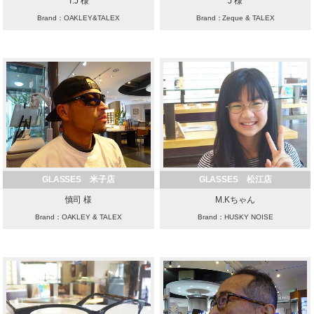
T.J 様
J 様
Brand：OAKLEY&TALEX
Brand：Zeque & TALEX
GLASSES 米子店
GLASSES 松江店
慎司 様
M.Kちゃん
Brand：OAKLEY & TALEX
Brand：HUSKY NOISE