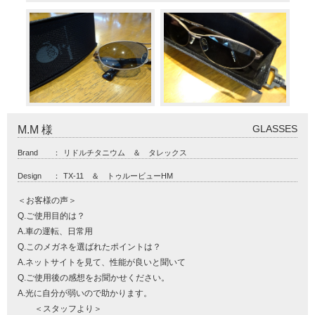
GLASSES
M.M 様
Brand
：
リドルチタニウム ＆ タレックス
Design
：
TX-11 ＆ トゥルービューHM
＜お客様の声＞
Q.ご使用目的は？
A.車の運転、日常用
Q.このメガネを選ばれたポイントは？
A.ネットサイトを見て、性能が良いと聞いて
Q.ご使用後の感想をお聞かせください。
A.光に自分が弱いので助かります。
＜スタッフより＞