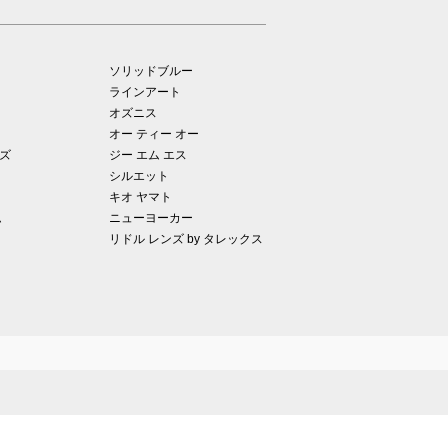
ソリッドブルー
ラインアート
オズニス
オー ティー オー
ズ
ジー エム エス
シルエット
キオ ヤマト
ム
ニューヨーカー
リドル レンズ by タレックス