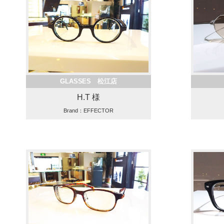
GLASSES 松江店
H.T 様
Brand：EFFECTOR