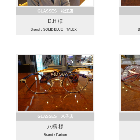
GLASSES 松江店
D.H 様
Brand：SOLID BLUE TALEX
B
GLASSES 米子店
八橋 様
Brand：Farben