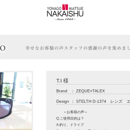
T.I 様
Brand
：
ZEQUE×TALEX
Design
：
STELTH D-1374 レン
＜お客様の声＞
Q.ご使用目的は？
A.釣り、ドライブ