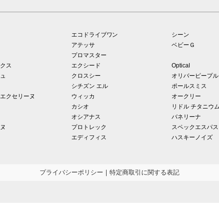
エコドライブワン
シーン
アテッサ
ベビーＧ
プロマスター
クス
エクシード
Optical
ュ
クロスシー
オリバーピープル
シチズン エル
ポールスミス
エクセリーヌ
ウィッカ
オークリー
カシオ
リドル チタニウ
オシアナス
バネリーナ
ヌ
プロトレック
スペックエスパス
エディフィス
ハスキーノイズ
プライバシーポリシー
｜
特定商取引に関する表記