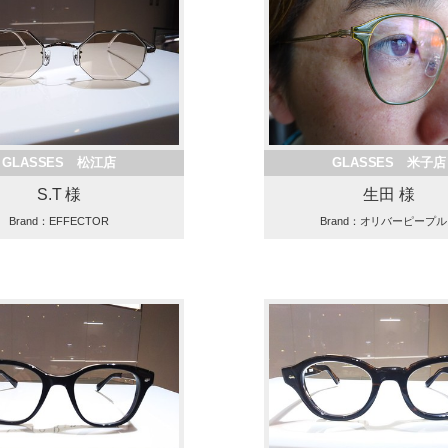
GLASSES 松江店
GLASSES 米子店
S.T 様
生田 様
Brand：EFFECTOR
Brand：オリバーピープ