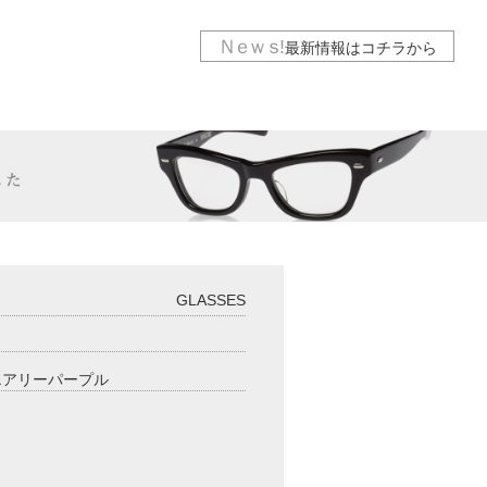
Ｎｅｗｓ
!
最新情報は
コチラから
GLASSES
ズ エアリーパープル