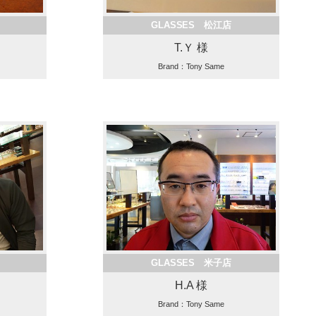
GLASSES 松江店
T.Ｙ 様
Brand：Tony Same
GLASSES 米子店
H.A 様
Brand：Tony Same