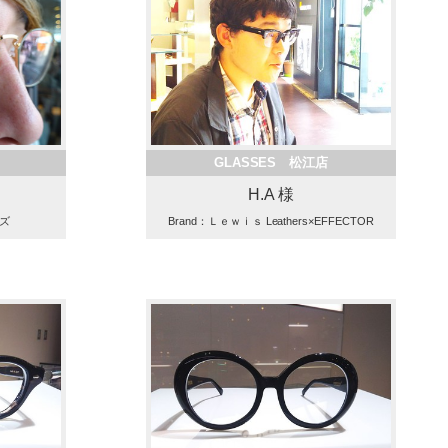
GLASSES 松江店
H.A 様
ルズ
Brand：Ｌｅｗｉｓ Leathers×EFFECTOR