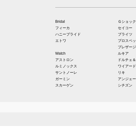
Bridal
Ｇショック
フィーカ
セイコー
ハニーブライド
ブライツ
エトワ
プロスペッ
プレザージ
Watch
ルキア
アストロン
ドルチェ＆
ルミノックス
ワイアード
サントノーレ
リキ
ガーミン
アンジェー
スカーゲン
シチズン