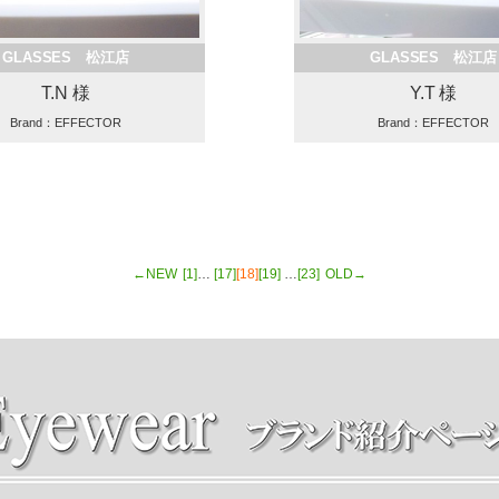
GLASSES 松江店
GLASSES 松江店
T.N 様
Y.T 様
Brand：EFFECTOR
Brand：EFFECTOR
←NEW
[1]
…
[17]
[18]
[19]
…
[23]
OLD→