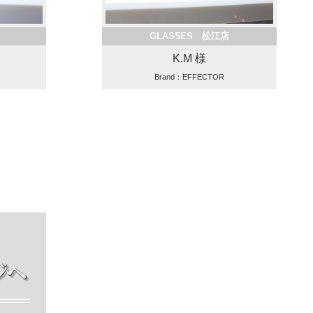
GLASSES 松江店
K.M 様
Brand：EFFECTOR