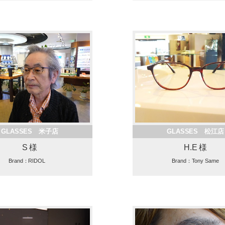
GLASSES 米子店
GLASSES 松江店
S 様
H.E 様
Brand：RIDOL
Brand：Tony Same