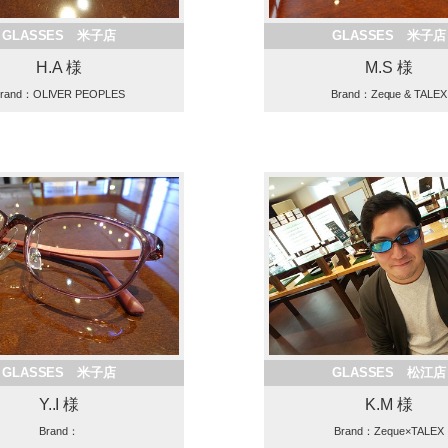
GLASSES 米子店
GLASSES 米子店
H.A 様
M.S 様
rand：OLIVER PEOPLES
Brand：Zeque & TALEX
GLASSES 米子店
GLASSES 松江店
Y..I 様
K.M 様
Brand：
Brand：Zeque×TALEX