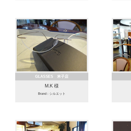
GLASSES 米子店
M.K 様
Brand：シルエット