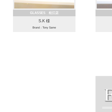
GLASSES 松江店
S.K 様
Brand：Tony Same