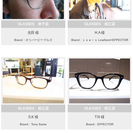
GLASSES 米子店
GLASSES 松江店
生田 様
H.A 様
Brand：オリバーピープルズ
Brand：Ｌｅｗｉｓ Leathers×EFFECTOR
GLASSES 松江店
GLASSES 松江店
S.K 様
T.N 様
Brand：Tony Same
Brand：EFFECTOR