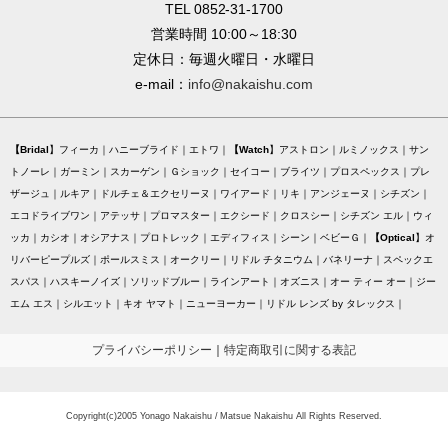
TEL 0852-31-1700
営業時間 10:00～18:30
定休日：毎週火曜日・水曜日
e-mail：
info@nakaishu.com
Bridal
フィーカ
ハニーブライド
エトワ
Watch
アストロン
ルミノックス
サン
トノーレ
ガーミン
スカーゲン
Ｇショック
セイコー
ブライツ
プロスペックス
プレ
ザージュ
ルキア
ドルチェ＆エクセリーヌ
ワイアード
リキ
アンジェーヌ
シチズン
エコドライブワン
アテッサ
プロマスター
エクシード
クロスシー
シチズン エル
ウィ
ッカ
カシオ
オシアナス
プロトレック
エディフィス
シーン
ベビーＧ
Optical
オ
リバーピープルズ
ポールスミス
オークリー
リドル チタニウム
バネリーナ
スペックエ
スパス
ハスキーノイズ
ソリッドブルー
ラインアート
オズニス
オー ティー オー
ジー
エム エス
シルエット
キオ ヤマト
ニューヨーカー
リドル レンズ by タレックス
プライバシーポリシー
｜
特定商取引に関する表記
Copyright(c)2005 Yonago Nakaishu / Matsue Nakaishu All Rights Reserved.