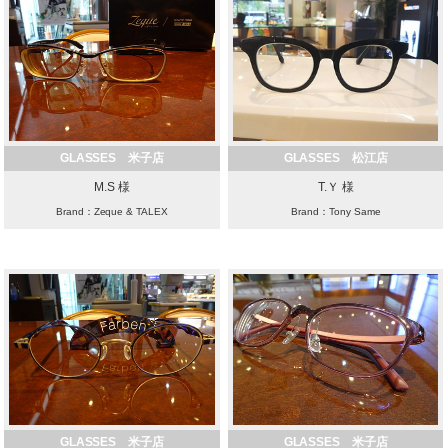
GLASSES 米子店
GLASSES 松江店
M.S 様
T.Ｙ 様
Brand：Zeque & TALEX
Brand：Tony Same
GLASSES 米子店
GLASSES 米子店