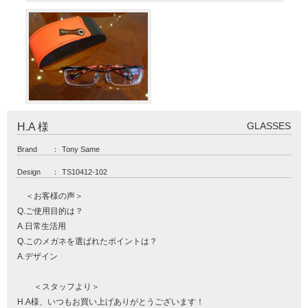
GLASSES
H.A 様
Brand
：
Tony Same
Design
：
TS10412-102
＜お客様の声＞
Q.ご使用目的は？
A.日常生活用
Q.このメガネを選ばれたポイントは？
A.デザイン
＜スタッフより＞
H.A様、いつもお買い上げありがとうございます！