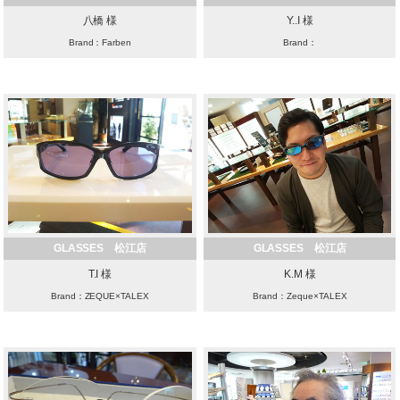
八橋 様
Y..I 様
Brand：Farben
Brand：
GLASSES 松江店
GLASSES 松江店
T.I 様
K.M 様
Brand：ZEQUE×TALEX
Brand：Zeque×TALEX