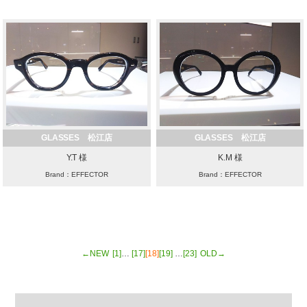
GLASSES 松江店
GLASSES 松江店
Y.T 様
K.M 様
Brand：EFFECTOR
Brand：EFFECTOR
←NEW
[1]
…
[17]
[18]
[19]
…
[23]
OLD→