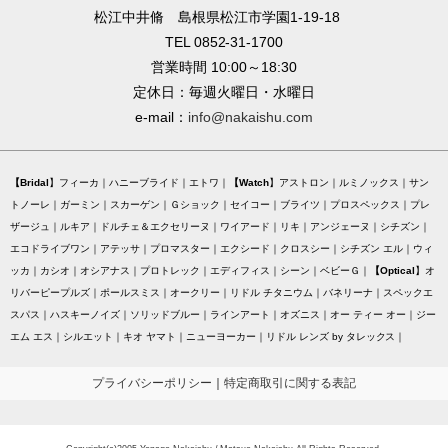
松江中井脩 島根県松江市学園1-19-18
TEL 0852-31-1700
営業時間 10:00～18:30
定休日：毎週火曜日・水曜日
e-mail：
info@nakaishu.com
Bridal
フィーカ
ハニーブライド
エトワ
Watch
アストロン
ルミノックス
サン
トノーレ
ガーミン
スカーゲン
Ｇショック
セイコー
ブライツ
プロスペックス
プレ
ザージュ
ルキア
ドルチェ＆エクセリーヌ
ワイアード
リキ
アンジェーヌ
シチズン
エコドライブワン
アテッサ
プロマスター
エクシード
クロスシー
シチズン エル
ウィ
ッカ
カシオ
オシアナス
プロトレック
エディフィス
シーン
ベビーＧ
Optical
オ
リバーピープルズ
ポールスミス
オークリー
リドル チタニウム
バネリーナ
スペックエ
スパス
ハスキーノイズ
ソリッドブルー
ラインアート
オズニス
オー ティー オー
ジー
エム エス
シルエット
キオ ヤマト
ニューヨーカー
リドル レンズ by タレックス
プライバシーポリシー
｜
特定商取引に関する表記