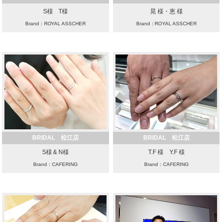
S様 T様
晃 様・恵 様
Brand：ROYAL ASSCHER
Brand：ROYAL ASSCHER
BRIDAL 松江店
BRIDAL 松江店
S様 & N様
T.F 様 Y.F 様
Brand：CAFERING
Brand：CAFERING