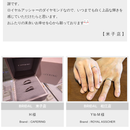
謝です。
ロイヤルアッシャーのダイヤモンドなので、いつまでも白く上品な輝きを
感じていただけたらと思います。
おふたりの末永いお幸せを心から願っております
【米子店】
BRIDAL 米子店
BRIDAL 松江店
H 様
Y to M 様
Brand：CAFERING
Brand：ROYAL ASSCHER