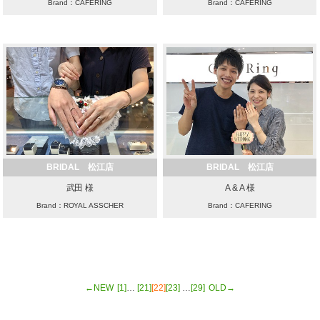
Brand：CAFERING
Brand：CAFERING
BRIDAL 松江店
BRIDAL 松江店
武田 様
A & A 様
Brand：ROYAL ASSCHER
Brand：CAFERING
←NEW
[1]
…
[21]
[22]
[23]
…
[29]
OLD→