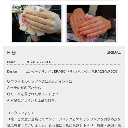
BRIDAL
H 様
Brand
：
ROYAL ASSCHER
Design
：
エンゲージリング：ERA680 マリッジリング:：WRA029/WRB037
Q.ブライダルリングを選ばれたポイントは
A.米子の有名店だから
Q.リングを選ばれたポイントは？
A.素敵なデザインと上品な輝き。
＜スタッフより＞
Ｈ様、この度は当店にてエンゲージリングとマリッジリングをお求め頂き
誠に有難うございました。真っ先に当店にお越し下さり、感謝・感謝・感