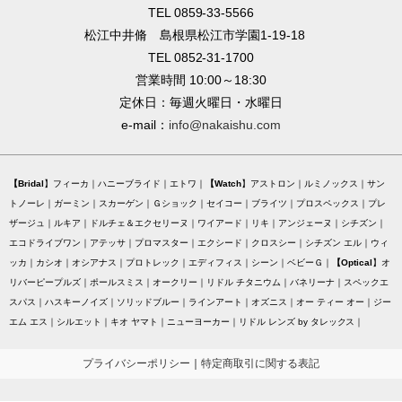
TEL 0859-33-5566
松江中井脩 島根県松江市学園1-19-18
TEL 0852-31-1700
営業時間 10:00～18:30
定休日：毎週火曜日・水曜日
e-mail：
info@nakaishu.com
Bridal
フィーカ
ハニーブライド
エトワ
Watch
アストロン
ルミノックス
サン
トノーレ
ガーミン
スカーゲン
Ｇショック
セイコー
ブライツ
プロスペックス
プレ
ザージュ
ルキア
ドルチェ＆エクセリーヌ
ワイアード
リキ
アンジェーヌ
シチズン
エコドライブワン
アテッサ
プロマスター
エクシード
クロスシー
シチズン エル
ウィ
ッカ
カシオ
オシアナス
プロトレック
エディフィス
シーン
ベビーＧ
Optical
オ
リバーピープルズ
ポールスミス
オークリー
リドル チタニウム
バネリーナ
スペックエ
スパス
ハスキーノイズ
ソリッドブルー
ラインアート
オズニス
オー ティー オー
ジー
エム エス
シルエット
キオ ヤマト
ニューヨーカー
リドル レンズ by タレックス
プライバシーポリシー
｜
特定商取引に関する表記