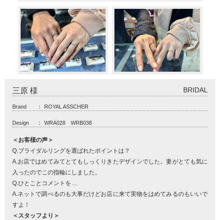
BRIDAL
三原 様
Brand
：
ROYAL ASSCHER
Design
：
WRA028 WRB038
＜お客様の声＞
Q.ブライダルリングを選ばれたポイントは？
A.お店ではめてみてとてもしっくりきたデザインでした。妻がとても気に
入ったのでこの指輪にしました。
Q.ひとことコメントを…
A.ネットで調べるのも大事だけどお店に来て実物をはめてみるのもいいで
すよ！
＜スタッフより＞