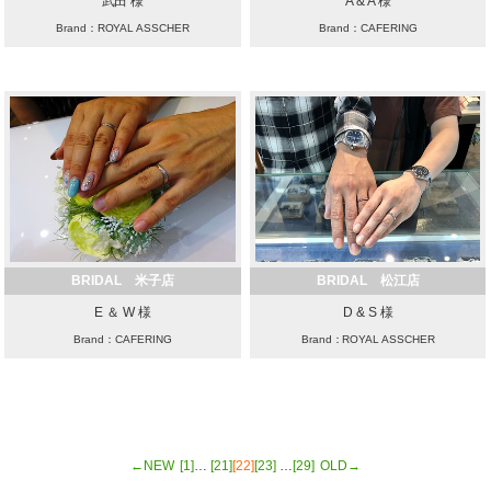
武田 様
A & A 様
Brand：ROYAL ASSCHER
Brand：CAFERING
BRIDAL 米子店
BRIDAL 松江店
E ＆ W 様
D & S 様
Brand：CAFERING
Brand：ROYAL ASSCHER
←NEW
[1]
…
[21]
[22]
[23]
…
[29]
OLD→