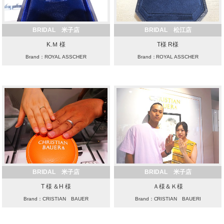
BRIDAL 米子店
BRIDAL 松江店
K.Ｍ 様
T様 R様
Brand：ROYAL ASSCHER
Brand：ROYAL ASSCHER
BRIDAL 米子店
BRIDAL 米子店
T 様 ＆H 様
Ａ様＆Ｋ様
Brand：CRISTIAN BAUER
Brand：CRISTIAN BAUERI