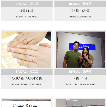
BRIDAL 松江店
BRIDAL 松江店
S様 & N様
T.F 様 Y.F 様
Brand：CAFERING
Brand：CAFERING
BRIDAL 松江店
BRIDAL 米子店
AKIRA 様 YUKAKO 様
Ｎ様 Ｙ様
Brand：ROYAL ASSCHER
Brand：ROYAL ASSCHER