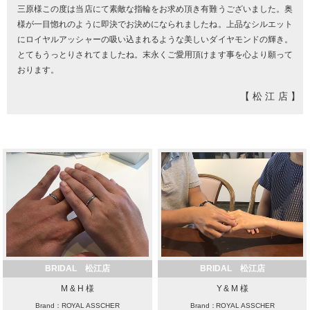
三原様この度は当店にて素敵な指輪をお求め頂き有難うございました。奥
様が一目惚れのように即決でお決めになられましたね。上品なシルエット
にロイヤルアッシャーの吸い込まれるような美しいダイヤモンドの輝き。
とてもうっとりされてましたね。末永くご愛用頂けます事を心より願って
おります。
【松江店】
BRIDAL 松江店
BRIDAL 松江店
M & H 様
Y & M 様
Brand：ROYAL ASSCHER
Brand：ROYAL ASSCHER