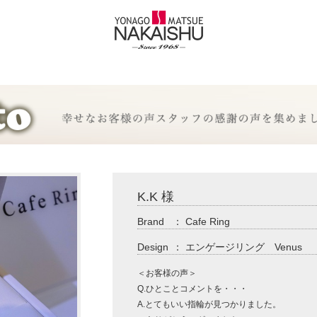
K.K 様
Brand
：
Cafe Ring
Design
：
エンゲージリング Venus
＜お客様の声＞
Q.ひとことコメントを・・・
A.とてもいい指輪が見つかりました。