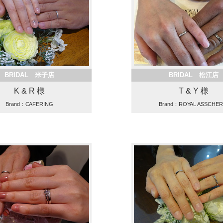
BRIDAL 米子店
BRIDAL 松江店
K & R 様
T & Y 様
Brand：CAFERING
Brand：ROYAL ASSCH