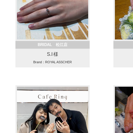
BRIDAL 松江店
S.I 様
Brand：ROYAL ASSCHER