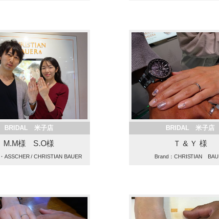
BRIDAL 米子店
BRIDAL 米子店
M.M様 S.O様
Ｔ & Ｙ 様
・ASSCHER / CHRISTIAN BAUER
Brand：CHRISTIAN BA