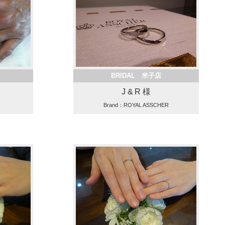
BRIDAL 米子店
J & R 様
ER
Brand：ROYAL ASSCHER