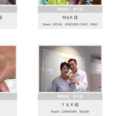
BRIDAL 米子店
様
M＆K 様
Brand：ROYAL ASSCHER /CAFE RING
BRIDAL 米子店
Y ＆ K 様
Brand：CHRISTIAN BAUER