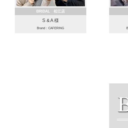
BRIDAL 松江店
S & A 様
Brand：CAFERING