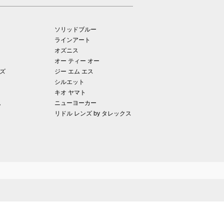
ソリッドブルー
ラインアート
オズニス
オー ティー オー
ズ
ジー エム エス
シルエット
キオ ヤマト
ム
ニューヨーカー
リドル レンズ by タレックス