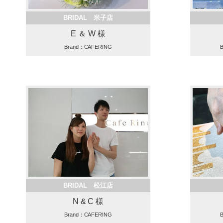
BRIDAL 米子店
E ＆ W 様
Brand：CAFERING
BRIDAL 松江店
N & C 様
Brand：CAFERING