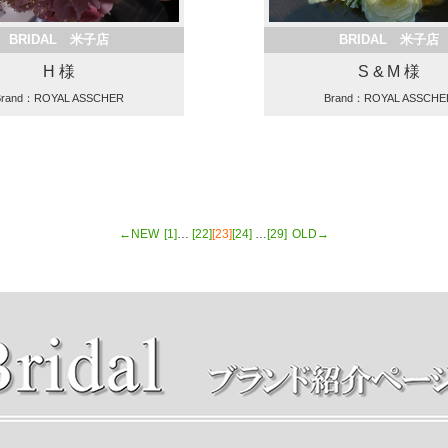
BRIDAL 米子店
BRIDAL 米子店
H 様
S & M 様
Brand：ROYAL ASSCHER
Brand：ROYAL ASSCHE
←NEW
[1]
…
[22]
[23]
[24]
…
[29]
OLD→