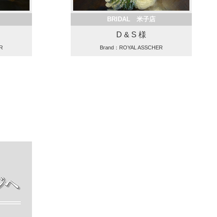
BRIDAL 米子店
D & S 様
R
Brand：ROYAL ASSCHER