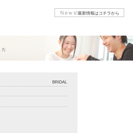
Ｎｅｗｓ
!
最新情報は
コチラから
BRIDAL