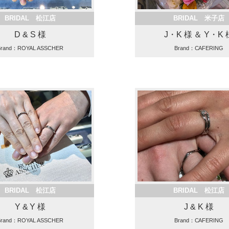
BRIDAL 松江店
BRIDAL 米子店
D & S 様
J・K 様 ＆ Y・K 
Brand：ROYAL ASSCHER
Brand：CAFERING
BRIDAL 松江店
BRIDAL 松江店
Y & Y 様
J & K 様
Brand：ROYAL ASSCHER
Brand：CAFERING