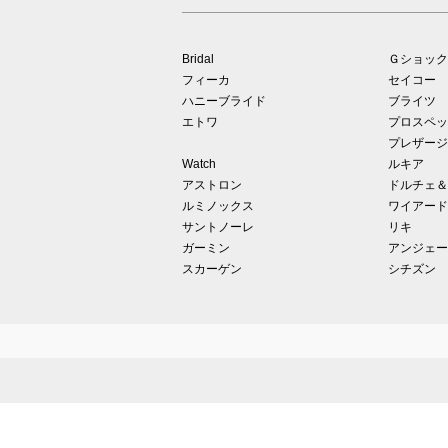
Bridal
Ｇショック
フィーカ
セイコー
ハニーブライド
ブライツ
エトワ
プロスペッ
プレザージ
Watch
ルキア
アストロン
ドルチェ＆
ルミノックス
ワイアード
サントノーレ
リキ
ガーミン
アンジェー
スカーゲン
シチズン