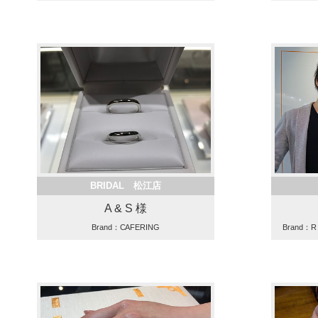
BRIDAL 松江店
A & S 様
Brand：CAFERING
Brand：R