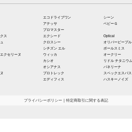
エコドライブワン
シーン
アテッサ
ベビーＧ
プロマスター
クス
エクシード
Optical
ュ
クロスシー
オリバーピープル
シチズン エル
ポールスミス
エクセリーヌ
ウィッカ
オークリー
カシオ
リドル チタニウ
オシアナス
バネリーナ
ヌ
プロトレック
スペックエスパス
エディフィス
ハスキーノイズ
プライバシーポリシー
｜
特定商取引に関する表記