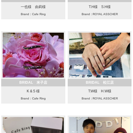
一也様 由莉様
T.H様 S.H様
Brand：Cafe Ring
Brand：ROYAL ASSCHER
BRIDAL 米子店
BRIDAL 松江店
K & S 様
T.W様 H.W様
Brand：Cafe Ring
Brand：ROYAL ASSCHER