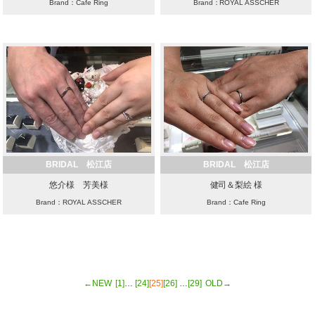
Brand：Cafe Ring
Brand：ROYAL ASSCHER
BRIDAL 松江店
BRIDAL 松江店
悠介様 芳美様
健司＆梨絵 様
Brand：ROYAL ASSCHER
Brand：Cafe Ring
←NEW
[1]
…
[24]
[25]
[26]
…
[29]
OLD→