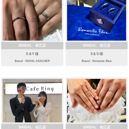
BRIDAL 松江店
BRIDAL 松江店
S & Y 様
S & S 様
Brand：ROYAL ASSCHER
Brand：Romantic Blue
BRIDAL 松江店
BRIDAL 松江店