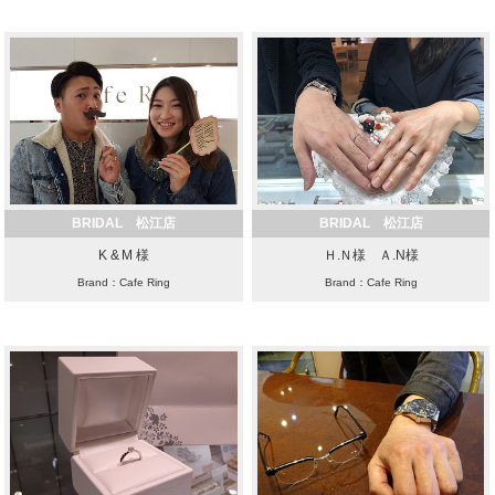
BRIDAL 松江店
BRIDAL 松江店
K & M 様
Ｈ.Ｎ様 Ａ.N様
Brand：Cafe Ring
Brand：Cafe Ring