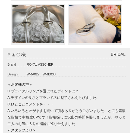
BRIDAL
Y & C 様
Brand
：
ROYAL ASSCHER
Design
：
WRA027 WRB038
＜お客様の声＞
Q.ブライダルリングを選ばれたポイントは？
A.デザインの良さとブランド名に魅了されえらびました。
Q.ひとことコメントを・・・
A.いろいろとわがままを聞いて頂きありがとうございました。とても素敵
な指輪で幸福度UPです！指輪探しに沢山の時間を要しましたが、やっと
二人のお気に入りの指輪に巡り合えました。
＜スタッフより＞