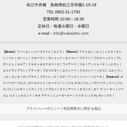
松江中井脩 島根県松江市学園1-19-18
TEL 0852-31-1700
営業時間 10:00～18:30
定休日：毎週火曜日・水曜日
e-mail：
info@nakaishu.com
Bridal
フィーカ
ハニーブライド
エトワ
Watch
アストロン
ルミノックス
サン
トノーレ
ガーミン
スカーゲン
Ｇショック
セイコー
ブライツ
プロスペックス
プレ
ザージュ
ルキア
ドルチェ＆エクセリーヌ
ワイアード
リキ
アンジェーヌ
シチズン
エコドライブワン
アテッサ
プロマスター
エクシード
クロスシー
シチズン エル
ウィ
ッカ
カシオ
オシアナス
プロトレック
エディフィス
シーン
ベビーＧ
Optical
オ
リバーピープルズ
ポールスミス
オークリー
リドル チタニウム
バネリーナ
スペックエ
スパス
ハスキーノイズ
ソリッドブルー
ラインアート
オズニス
オー ティー オー
ジー
エム エス
シルエット
キオ ヤマト
ニューヨーカー
リドル レンズ by タレックス
プライバシーポリシー
｜
特定商取引に関する表記