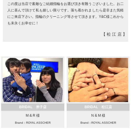
この度は当店で素敵なご結婚指輪をお選び頂き有難うございました。お二
人に喜んで頂けて私も嬉しい限りです。落ち着かれましたら是非また気軽
にご来店下さい。指輪のクリーニング等させて頂きます。Y&C様これから
も末永くお幸せに！
【松江店】
BRIDAL 米子店
BRIDAL 松江店
M & R 様
N & M 様
Brand：ROYAL ASSCHER
Brand：ROYAL ASSCHER