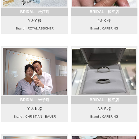
BRIDAL 松江店
BRIDAL 松江店
Y & Y 様
J & K 様
Brand：ROYAL ASSCHER
Brand：CAFERING
BRIDAL 米子店
BRIDAL 松江店
Y ＆ K 様
A & S 様
Brand：CHRISTIAN BAUER
Brand：CAFERING