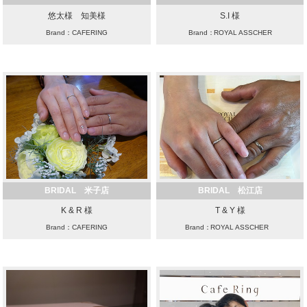
悠太様 知美様
S.I 様
Brand：CAFERING
Brand：ROYAL ASSCHER
BRIDAL 米子店
BRIDAL 松江店
K & R 様
T & Y 様
Brand：CAFERING
Brand：ROYAL ASSCHER