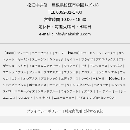
松江中井脩 島根県松江市学園1-19-18
TEL 0852-31-1700
営業時間 10:00～18:30
定休日：毎週火曜日・水曜日
e-mail：
info@nakaishu.com
Bridal
フィーカ
ハニーブライド
エトワ
Watch
アストロン
ルミノックス
サン
トノーレ
ガーミン
スカーゲン
Ｇショック
セイコー
ブライツ
プロスペックス
プレ
ザージュ
ルキア
ドルチェ＆エクセリーヌ
ワイアード
リキ
アンジェーヌ
シチズン
エコドライブワン
アテッサ
プロマスター
エクシード
クロスシー
シチズン エル
ウィ
ッカ
カシオ
オシアナス
プロトレック
エディフィス
シーン
ベビーＧ
Optical
オ
リバーピープルズ
ポールスミス
オークリー
リドル チタニウム
バネリーナ
スペックエ
スパス
ハスキーノイズ
ソリッドブルー
ラインアート
オズニス
オー ティー オー
ジー
エム エス
シルエット
キオ ヤマト
ニューヨーカー
リドル レンズ by タレックス
プライバシーポリシー
｜
特定商取引に関する表記