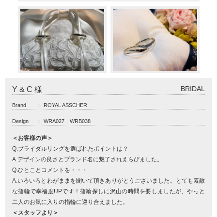
BRIDAL
Y & C 様
Brand
：
ROYAL ASSCHER
Design
：
WRA027 WRB038
＜お客様の声＞
Q.ブライダルリングを選ばれたポイントは？
A.デザインの良さとブランド名に魅了されえらびました。
Q.ひとことコメントを・・・
A.いろいろとわがままを聞いて頂きありがとうございました。とても素敵
な指輪で幸福度UPです！指輪探しに沢山の時間を要しましたが、やっと
二人のお気に入りの指輪に巡り合えました。
＜スタッフより＞