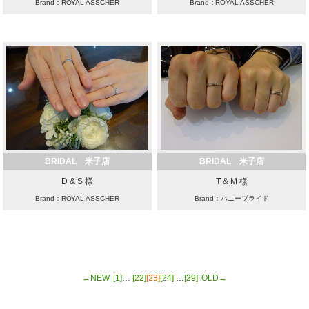
Brand：ROYAL ASSCHER
Brand：ROYAL ASSCHER
BRIDAL 米子店
BRIDAL 米子店
D & S 様
T & M 様
Brand：ROYAL ASSCHER
Brand：ハニーブライド
←NEW
[1]
…
[22]
[23]
[24]
…
[29]
OLD→