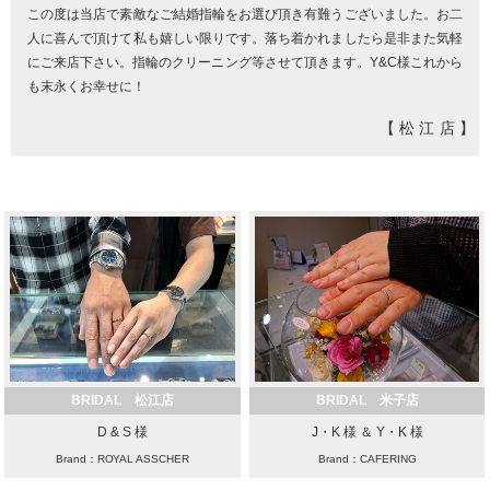
この度は当店で素敵なご結婚指輪をお選び頂き有難うございました。お二
人に喜んで頂けて私も嬉しい限りです。落ち着かれましたら是非また気軽
にご来店下さい。指輪のクリーニング等させて頂きます。Y&C様これから
も末永くお幸せに！
【松江店】
BRIDAL 松江店
BRIDAL 米子店
D & S 様
J・K 様 ＆ Y・K 様
Brand：ROYAL ASSCHER
Brand：CAFERING