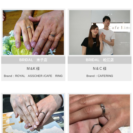
BRIDAL 米子店
BRIDAL 松江店
M＆K 様
N & C 様
Brand：ROYAL ASSCHER /CAFE RING
Brand：CAFERING