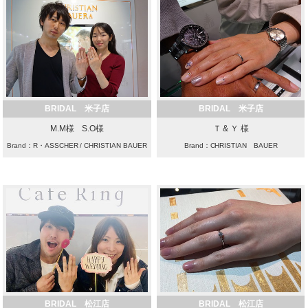
BRIDAL 米子店
BRIDAL 米子店
M.M様 S.O様
Ｔ & Ｙ 様
Brand：R・ASSCHER / CHRISTIAN BAUER
Brand：CHRISTIAN BAUER
BRIDAL 松江店
BRIDAL 松江店