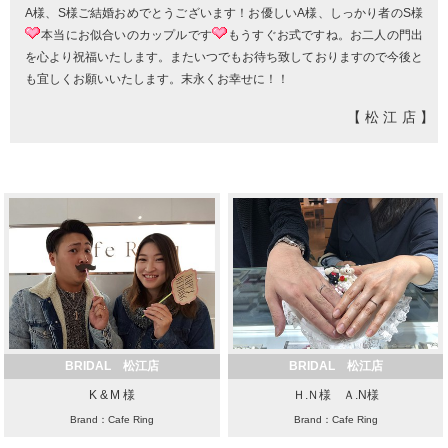
A様、S様ご結婚おめでとうございます！お優しいA様、しっかり者のS様
本当にお似合いのカップルです
もうすぐお式ですね。お二人の門出
を心より祝福いたします。またいつでもお待ち致しておりますので今後と
も宜しくお願いいたします。末永くお幸せに！！
【松江店】
BRIDAL 松江店
BRIDAL 松江店
K & M 様
Ｈ.Ｎ様 Ａ.N様
Brand：Cafe Ring
Brand：Cafe Ring