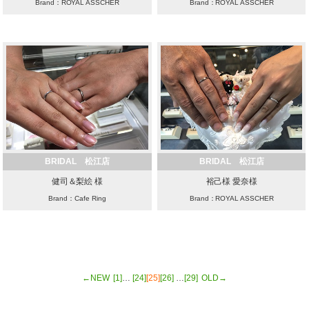
Brand：ROYAL ASSCHER
Brand：ROYAL ASSCHER
BRIDAL 松江店
BRIDAL 松江店
健司＆梨絵 様
裕己様 愛奈様
Brand：Cafe Ring
Brand：ROYAL ASSCHER
←NEW
[1]
…
[24]
[25]
[26]
…
[29]
OLD→