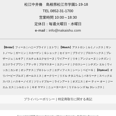
松江中井脩 島根県松江市学園1-19-18
TEL 0852-31-1700
営業時間 10:00～18:30
定休日：毎週火曜日・水曜日
e-mail：
info@nakaishu.com
Bridal
フィーカ
ハニーブライド
エトワ
Watch
アストロン
ルミノックス
サン
トノーレ
ガーミン
スカーゲン
Ｇショック
セイコー
ブライツ
プロスペックス
プレ
ザージュ
ルキア
ドルチェ＆エクセリーヌ
ワイアード
リキ
アンジェーヌ
シチズン
エコドライブワン
アテッサ
プロマスター
エクシード
クロスシー
シチズン エル
ウィ
ッカ
カシオ
オシアナス
プロトレック
エディフィス
シーン
ベビーＧ
Optical
オ
リバーピープルズ
ポールスミス
オークリー
リドル チタニウム
バネリーナ
スペックエ
スパス
ハスキーノイズ
ソリッドブルー
ラインアート
オズニス
オー ティー オー
ジー
エム エス
シルエット
キオ ヤマト
ニューヨーカー
リドル レンズ by タレックス
プライバシーポリシー
｜
特定商取引に関する表記