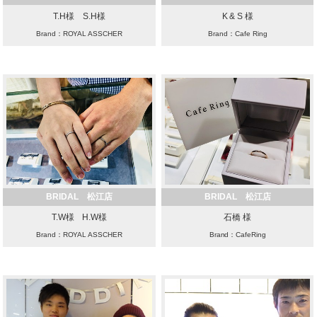
T.H様 S.H様
K & S 様
Brand：ROYAL ASSCHER
Brand：Cafe Ring
BRIDAL 松江店
BRIDAL 松江店
T.W様 H.W様
石橋 様
Brand：ROYAL ASSCHER
Brand：CafeRing