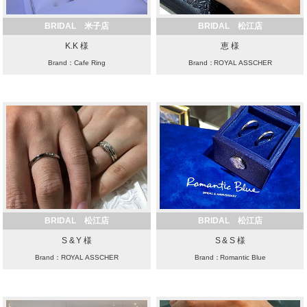
BRIDAL 米子店
BRIDAL 松江店
K.K 様
恵 様
Brand：Cafe Ring
Brand：ROYAL ASSCHER
BRIDAL 松江店
BRIDAL 松江店
S & Y 様
S & S 様
Brand：ROYAL ASSCHER
Brand：Romantic Blue