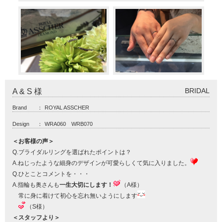
BRIDAL
A & S 様
Brand
：
ROYAL ASSCHER
Design
：
WRA060 WRB070
＜お客様の声＞
Q.ブライダルリングを選ばれたポイントは？
A.ねじったような細身のデザインが可愛らしくて気に入りました。
Q.ひとことコメントを・・・
A.指輪も奥さんも
一生大切にします！
（A様）
常に身に着けて初心を忘れ無いようにします
（S様）
＜スタッフより＞