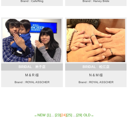
Brand：CafeRing
Brand：Haney Bride
BRIDAL 米子店
BRIDAL 松江店
M & R 様
N & M 様
Brand：ROYAL ASSCHER
Brand：ROYAL ASSCHER
←NEW
[1]
…
[23]
[24]
[25]
…
[29]
OLD→