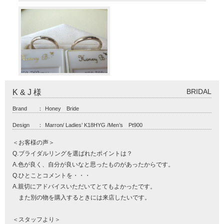
BRIDAL
K & J 様
Brand
：
Honey Bride
Design
：
Marron/ Ladies’ K18HYG /Men’s Pt900
＜お客様の声＞
Q.ブライダルリングを選ばれたポイントは？
A.色が良く、自分が良いなと思ったものがあったからです。
Q.ひとことコメントを・・・
A.親切にアドバイスいただいてとてもよかったです。
また別の物を購入するときには来店したいです。
＜スタッフより＞