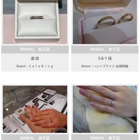
BRIDAL 松江店
BRIDAL 米子店
森 様
S & Y 様
Brand：ＣａｆｅＲｉｎｇ
Brand：ハニーブライド 結婚指輪
BRIDAL 米子店
BRIDAL 米子店