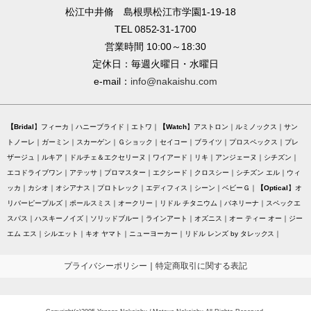
松江中井脩 島根県松江市学園1-19-18
TEL 0852-31-1700
営業時間 10:00～18:30
定休日：毎週火曜日・水曜日
e-mail：
info@nakaishu.com
Bridal
フィーカ
ハニーブライド
エトワ
Watch
アストロン
ルミノックス
サン
トノーレ
ガーミン
スカーゲン
Ｇショック
セイコー
ブライツ
プロスペックス
プレ
ザージュ
ルキア
ドルチェ＆エクセリーヌ
ワイアード
リキ
アンジェーヌ
シチズン
エコドライブワン
アテッサ
プロマスター
エクシード
クロスシー
シチズン エル
ウィ
ッカ
カシオ
オシアナス
プロトレック
エディフィス
シーン
ベビーＧ
Optical
オ
リバーピープルズ
ポールスミス
オークリー
リドル チタニウム
バネリーナ
スペックエ
スパス
ハスキーノイズ
ソリッドブルー
ラインアート
オズニス
オー ティー オー
ジー
エム エス
シルエット
キオ ヤマト
ニューヨーカー
リドル レンズ by タレックス
プライバシーポリシー
｜
特定商取引に関する表記