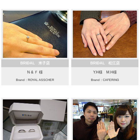
BRIDAL 米子店
BRIDAL 松江店
N & Ｆ 様
Y.H様 M.H様
Brand：ROYAL ASSCHER
Brand：CAFERING