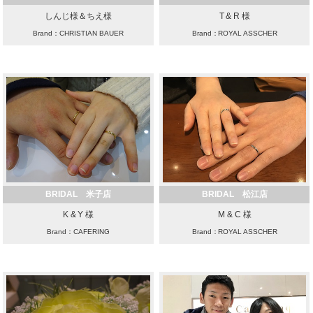
しんじ様＆ちえ様
T & R 様
Brand：CHRISTIAN BAUER
Brand：ROYAL ASSCHER
BRIDAL 米子店
BRIDAL 松江店
K & Y 様
M & C 様
Brand：CAFERING
Brand：ROYAL ASSCHER