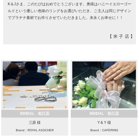
K＆Jさま、このたびはおめでとうございます。奥様はハニーイエローゴー
ルドという優しい色味のリングをお選びいただき、ご主人は同じデザイン
でプラチナ素材でお作りさせていただきました。末永くお幸せに！！
【米子店】
BRIDAL 松江店
BRIDAL 松江店
三原 様
Y & Y 様
Brand：ROYAL ASSCHER
Brand：CAFERING