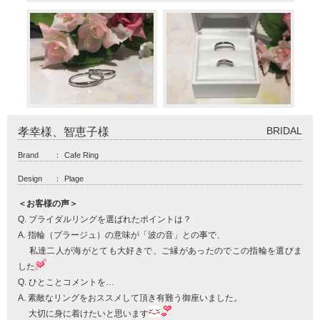
BRIDAL
孝幸様、智恵子様
Brand
：
Cafe Ring
Design
：
Plage
＜お客様の声＞
Q. ブライダルリングを選ばれたポイントは？
A. 指輪（プラージュ）の意味が「波の音」との事で、
私達二人が海がとても大好きで、ご縁があったのでこの指輪を選びま
した
Q. ひとことコメントを…
A. 素敵なリングをおススメして頂き有難う御座いました。
大切に身に着けたいと思います