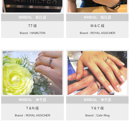
BRIDAL 松江店
BRIDAL 松江店
T.T 様
M & C 様
Brand：HAMILTON
Brand：ROYAL ASSCHER
BRIDAL 米子店
BRIDAL 米子店
T & N 様
Y & Y 様
Brand：ROYAL ASSCHER
Brand：Cafe Ring