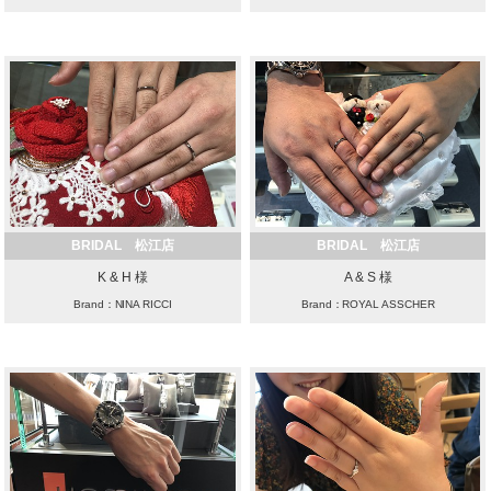
BRIDAL 松江店
BRIDAL 松江店
K & H 様
A & S 様
Brand：NINA RICCI
Brand：ROYAL ASSCHER