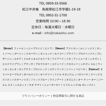
TEL 0859-33-5566
松江中井脩 島根県松江市学園1-19-18
TEL 0852-31-1700
営業時間 10:00～18:30
定休日：毎週火曜日・水曜日
e-mail：
info@nakaishu.com
Bridal
フィーカ
ハニーブライド
エトワ
Watch
アストロン
ルミノックス
サン
トノーレ
ガーミン
スカーゲン
Ｇショック
セイコー
ブライツ
プロスペックス
プレ
ザージュ
ルキア
ドルチェ＆エクセリーヌ
ワイアード
リキ
アンジェーヌ
シチズン
エコドライブワン
アテッサ
プロマスター
エクシード
クロスシー
シチズン エル
ウィ
ッカ
カシオ
オシアナス
プロトレック
エディフィス
シーン
ベビーＧ
Optical
オ
リバーピープルズ
ポールスミス
オークリー
リドル チタニウム
バネリーナ
スペックエ
スパス
ハスキーノイズ
ソリッドブルー
ラインアート
オズニス
オー ティー オー
ジー
エム エス
シルエット
キオ ヤマト
ニューヨーカー
リドル レンズ by タレックス
プライバシーポリシー
｜
特定商取引に関する表記