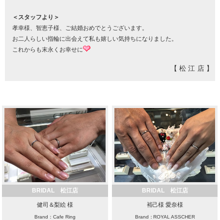
＜スタッフより＞
孝幸様、智恵子様、ご結婚おめでとうございます。
お二人らしい指輪に出会えて私も嬉しい気持ちになりました。
これからも末永くお幸せに
【松江店】
BRIDAL 松江店
BRIDAL 松江店
健司＆梨絵 様
裕己様 愛奈様
Brand：Cafe Ring
Brand：ROYAL ASSCHER