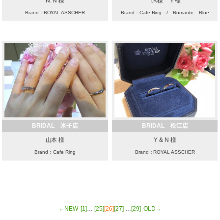
N. N 様
T.K様 Ｙ様
Brand：ROYAL ASSCHER
Brand：Cafe Ring / Romantic Blue
BRIDAL 米子店
BRIDAL 松江店
山本 様
Y & N 様
Brand：Cafe Ring
Brand：ROYAL ASSCHER
←NEW
[1]
…
[25]
[26]
[27]
…
[29]
OLD→