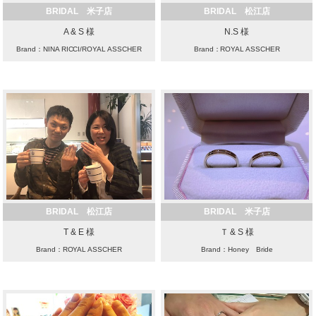
BRIDAL 米子店
BRIDAL 松江店
A & S 様
N.S 様
Brand：NINA RICCI/ROYAL ASSCHER
Brand：ROYAL ASSCHER
BRIDAL 松江店
BRIDAL 米子店
T & E 様
Ｔ & S 様
Brand：ROYAL ASSCHER
Brand：Honey Bride