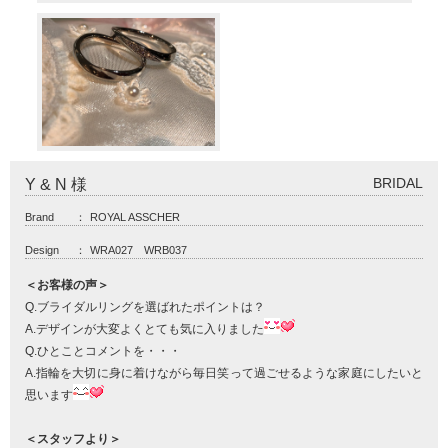
BRIDAL
Y & N 様
Brand
：
ROYAL ASSCHER
Design
：
WRA027 WRB037
＜お客様の声＞
Q.ブライダルリングを選ばれたポイントは？
A.デザインが大変よくとても気に入りました
Q.ひとことコメントを・・・
A.指輪を大切に身に着けながら毎日笑って過ごせるような家庭にしたいと
思います
＜スタッフより＞