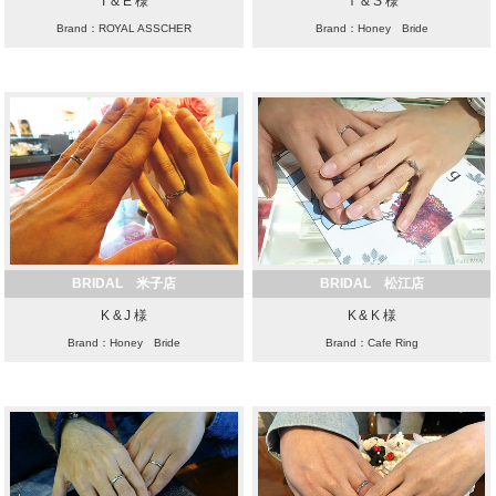
T & E 様
Ｔ & S 様
Brand：ROYAL ASSCHER
Brand：Honey Bride
BRIDAL 米子店
BRIDAL 松江店
K & J 様
K & K 様
Brand：Honey Bride
Brand：Cafe Ring