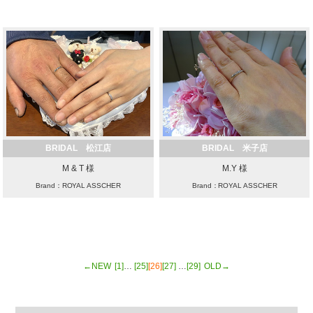
BRIDAL 松江店
BRIDAL 米子店
M & T 様
M.Y 様
Brand：ROYAL ASSCHER
Brand：ROYAL ASSCHER
←NEW
[1]
…
[25]
[26]
[27]
…
[29]
OLD→