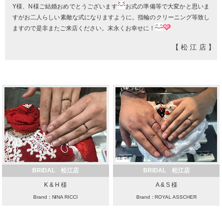
Y様、N様ご結婚おめでとうございます
お式の準備等で大変かと思いま
すがお二人らしい素敵な式になりますように。指輪のクリーニング等致し
ますので是非またご来店ください。末永くお幸せに！
【松江店】
BRIDAL 松江店
BRIDAL 松江店
K & H 様
A & S 様
Brand：NINA RICCI
Brand：ROYAL ASSCHER