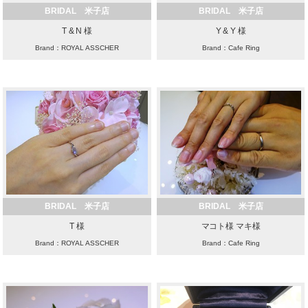
BRIDAL 米子店
BRIDAL 米子店
T & N 様
Y & Y 様
Brand：ROYAL ASSCHER
Brand：Cafe Ring
BRIDAL 米子店
BRIDAL 米子店
T 様
マコト様 マキ様
Brand：ROYAL ASSCHER
Brand：Cafe Ring