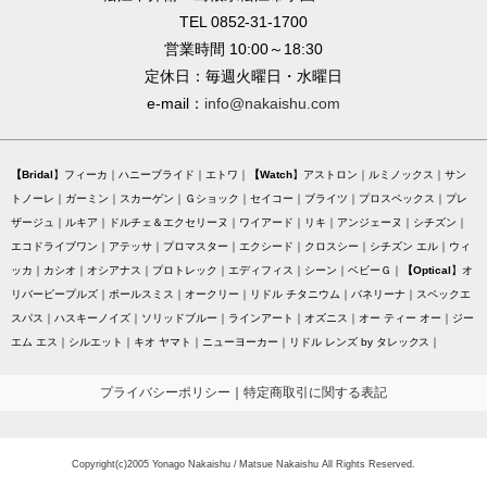
TEL 0852-31-1700
営業時間 10:00～18:30
定休日：毎週火曜日・水曜日
e-mail：
info@nakaishu.com
Bridal
フィーカ
ハニーブライド
エトワ
Watch
アストロン
ルミノックス
サン
トノーレ
ガーミン
スカーゲン
Ｇショック
セイコー
ブライツ
プロスペックス
プレ
ザージュ
ルキア
ドルチェ＆エクセリーヌ
ワイアード
リキ
アンジェーヌ
シチズン
エコドライブワン
アテッサ
プロマスター
エクシード
クロスシー
シチズン エル
ウィ
ッカ
カシオ
オシアナス
プロトレック
エディフィス
シーン
ベビーＧ
Optical
オ
リバーピープルズ
ポールスミス
オークリー
リドル チタニウム
バネリーナ
スペックエ
スパス
ハスキーノイズ
ソリッドブルー
ラインアート
オズニス
オー ティー オー
ジー
エム エス
シルエット
キオ ヤマト
ニューヨーカー
リドル レンズ by タレックス
プライバシーポリシー
｜
特定商取引に関する表記
Copyright(c)2005 Yonago Nakaishu / Matsue Nakaishu All Rights Reserved.