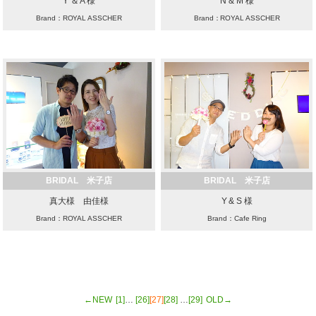
Y ＆ A 様
N & M 様
Brand：ROYAL ASSCHER
Brand：ROYAL ASSCHER
BRIDAL 米子店
BRIDAL 米子店
真大様 由佳様
Y & S 様
Brand：ROYAL ASSCHER
Brand：Cafe Ring
←NEW
[1]
…
[26]
[27]
[28]
…
[29]
OLD→