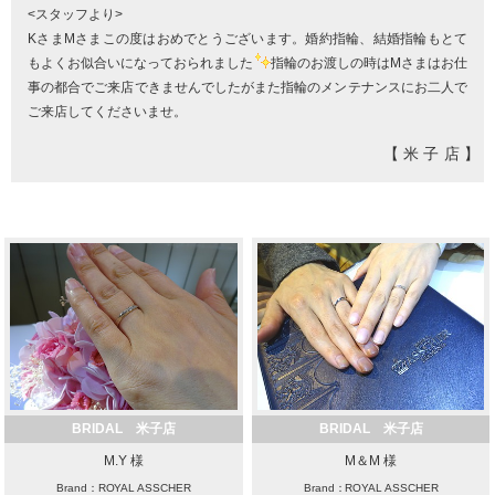
<スタッフより>
KさまMさまこの度はおめでとうございます。婚約指輪、結婚指輪もとて
もよくお似合いになっておられました
指輪のお渡しの時はMさまはお仕
事の都合でご来店できませんでしたがまた指輪のメンテナンスにお二人で
ご来店してくださいませ。
【米子店】
BRIDAL 米子店
BRIDAL 米子店
M.Y 様
M＆M 様
Brand：ROYAL ASSCHER
Brand：ROYAL ASSCHER