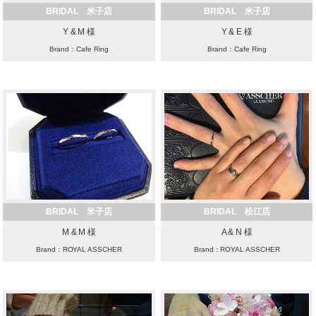
BRIDAL 米子店
BRIDAL 米子店
Y & M 様
Y & E 様
Brand：Cafe Ring
Brand：Cafe Ring
BRIDAL 米子店
BRIDAL 松江店
M & M 様
A & N 様
Brand：ROYAL ASSCHER
Brand：ROYAL ASSCHER