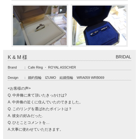
BRIDAL
K & M 様
Brand
：
Cafe Ring ・ ROYAL ASSCHER
Design
：
婚約指輪 IZUMO 結婚指輪 WRA059 WRB069
<お客様の声>
Q. 中井脩に来て頂いたきっかけは?
A. 中井脩の近くに住んでいたのできました。
Q. このリングを選ばれたポイントは？
A. 彼女の好みだった.
Q. ひとことコメントを…
A.大事に使わせていただきます。