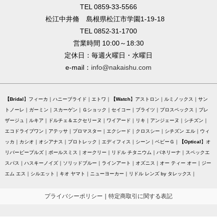
TEL 0859-33-5566
松江中井脩 島根県松江市学園1-19-18
TEL 0852-31-1700
営業時間 10:00～18:30
定休日：毎週火曜日・水曜日
e-mail：
info@nakaishu.com
Bridal
フィーカ
ハニーブライド
エトワ
Watch
アストロン
ルミノックス
サン
トノーレ
ガーミン
スカーゲン
Ｇショック
セイコー
ブライツ
プロスペックス
プレ
ザージュ
ルキア
ドルチェ＆エクセリーヌ
ワイアード
リキ
アンジェーヌ
シチズン
エコドライブワン
アテッサ
プロマスター
エクシード
クロスシー
シチズン エル
ウィ
ッカ
カシオ
オシアナス
プロトレック
エディフィス
シーン
ベビーＧ
Optical
オ
リバーピープルズ
ポールスミス
オークリー
リドル チタニウム
バネリーナ
スペックエ
スパス
ハスキーノイズ
ソリッドブルー
ラインアート
オズニス
オー ティー オー
ジー
エム エス
シルエット
キオ ヤマト
ニューヨーカー
リドル レンズ by タレックス
プライバシーポリシー
｜
特定商取引に関する表記