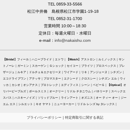
TEL 0859-33-5566
松江中井脩 島根県松江市学園1-19-18
TEL 0852-31-1700
営業時間 10:00～18:30
定休日：毎週火曜日・水曜日
e-mail：
info@nakaishu.com
Bridal
フィーカ
ハニーブライド
エトワ
Watch
アストロン
ルミノックス
サン
トノーレ
ガーミン
スカーゲン
Ｇショック
セイコー
ブライツ
プロスペックス
プレ
ザージュ
ルキア
ドルチェ＆エクセリーヌ
ワイアード
リキ
アンジェーヌ
シチズン
エコドライブワン
アテッサ
プロマスター
エクシード
クロスシー
シチズン エル
ウィ
ッカ
カシオ
オシアナス
プロトレック
エディフィス
シーン
ベビーＧ
Optical
オ
リバーピープルズ
ポールスミス
オークリー
リドル チタニウム
バネリーナ
スペックエ
スパス
ハスキーノイズ
ソリッドブルー
ラインアート
オズニス
オー ティー オー
ジー
エム エス
シルエット
キオ ヤマト
ニューヨーカー
リドル レンズ by タレックス
プライバシーポリシー
｜
特定商取引に関する表記