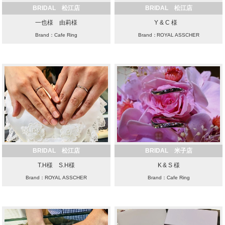
BRIDAL 松江店
BRIDAL 松江店
一也様 由莉様
Y & C 様
Brand：Cafe Ring
Brand：ROYAL ASSCHER
BRIDAL 松江店
BRIDAL 米子店
T.H様 S.H様
K & S 様
Brand：ROYAL ASSCHER
Brand：Cafe Ring