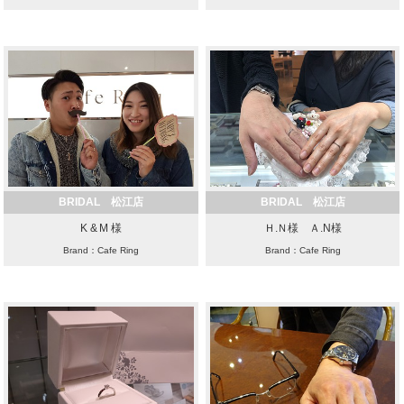
BRIDAL 松江店
BRIDAL 松江店
K & M 様
Ｈ.Ｎ様 Ａ.N様
Brand：Cafe Ring
Brand：Cafe Ring