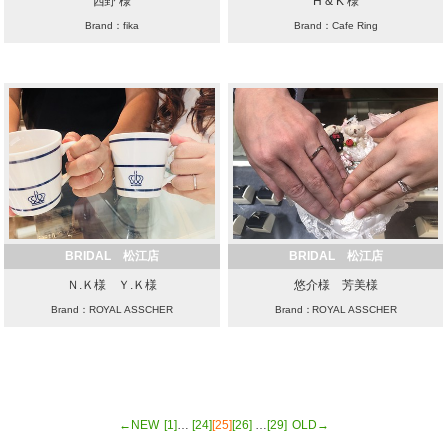
西野 様
H & K 様
Brand：fika
Brand：Cafe Ring
BRIDAL 松江店
BRIDAL 松江店
Ｎ.Ｋ様 Ｙ.Ｋ様
悠介様 芳美様
Brand：ROYAL ASSCHER
Brand：ROYAL ASSCHER
←NEW
[1]
…
[24]
[25]
[26]
…
[29]
OLD→