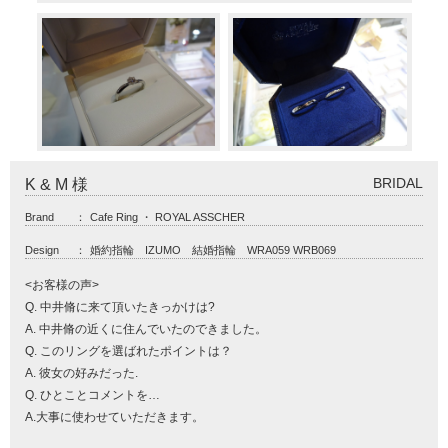
BRIDAL
K & M 様
Brand
：
Cafe Ring ・ ROYAL ASSCHER
Design
：
婚約指輪 IZUMO 結婚指輪 WRA059 WRB069
<お客様の声>
Q. 中井脩に来て頂いたきっかけは?
A. 中井脩の近くに住んでいたのできました。
Q. このリングを選ばれたポイントは？
A. 彼女の好みだった.
Q. ひとことコメントを…
A.大事に使わせていただきます。