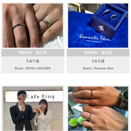
BRIDAL 松江店
BRIDAL 松江店
S & Y 様
S & S 様
Brand：ROYAL ASSCHER
Brand：Romantic Blue