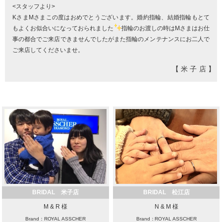
<スタッフより>
KさまMさまこの度はおめでとうございます。婚約指輪、結婚指輪もとて
もよくお似合いになっておられました
指輪のお渡しの時はMさまはお仕
事の都合でご来店できませんでしたがまた指輪のメンテナンスにお二人で
ご来店してくださいませ。
【米子店】
BRIDAL 米子店
BRIDAL 松江店
M & R 様
N & M 様
Brand：ROYAL ASSCHER
Brand：ROYAL ASSCHER