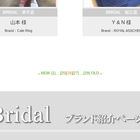
BRIDAL 米子店
BRIDAL 松江店
山本 様
Y & N 様
Brand：Cafe Ring
Brand：ROYAL ASSCHE
←NEW
[1]
…
[25]
[26]
[27]
…
[29]
OLD→