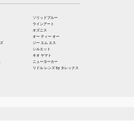
ソリッドブルー
ラインアート
オズニス
オー ティー オー
ズ
ジー エム エス
シルエット
キオ ヤマト
ム
ニューヨーカー
リドル レンズ by タレックス