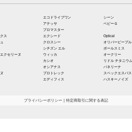
エコドライブワン
シーン
アテッサ
ベビーＧ
プロマスター
クス
エクシード
Optical
ュ
クロスシー
オリバーピープル
シチズン エル
ポールスミス
エクセリーヌ
ウィッカ
オークリー
カシオ
リドル チタニウ
オシアナス
バネリーナ
ヌ
プロトレック
スペックエスパス
エディフィス
ハスキーノイズ
プライバシーポリシー
｜
特定商取引に関する表記