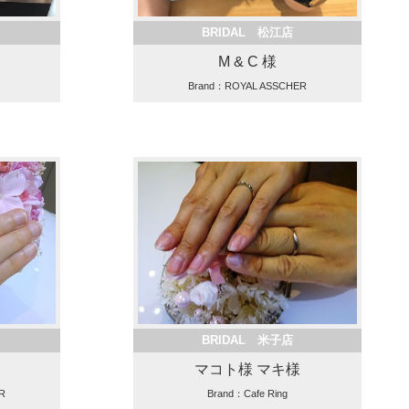
BRIDAL 松江店
M & C 様
Brand：ROYAL ASSCHER
BRIDAL 米子店
マコト様 マキ様
R
Brand：Cafe Ring