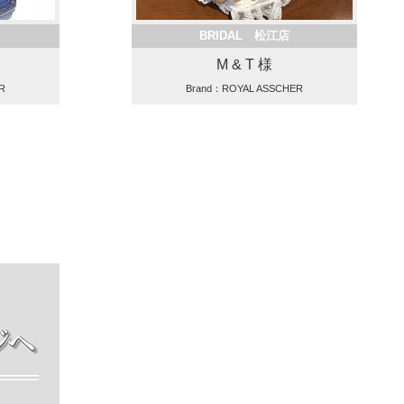
BRIDAL 松江店
M & T 様
R
Brand：ROYAL ASSCHER