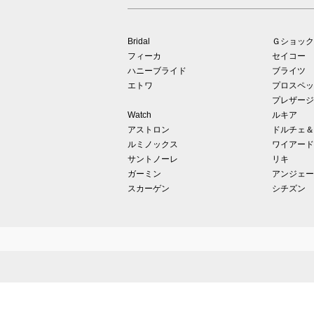
Bridal
Ｇショック
フィーカ
セイコー
ハニーブライド
ブライツ
エトワ
プロスペッ
プレザージ
Watch
ルキア
アストロン
ドルチェ＆
ルミノックス
ワイアード
サントノーレ
リキ
ガーミン
アンジェー
スカーゲン
シチズン