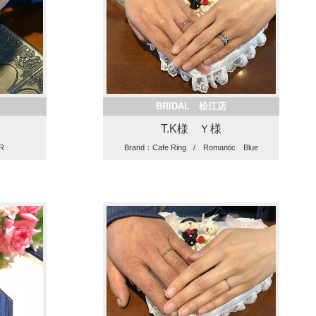
BRIDAL 松江店
T.K様 Ｙ様
R
Brand：Cafe Ring / Romantic Blue