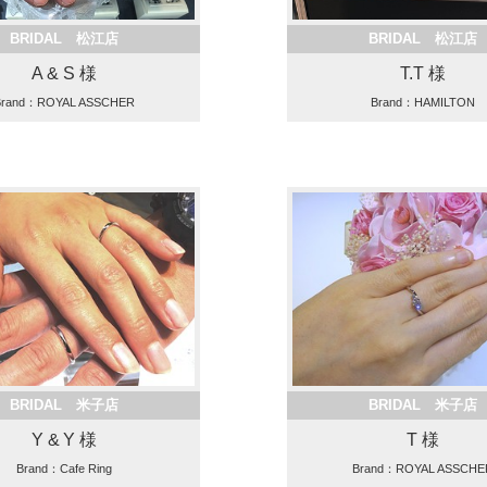
BRIDAL 松江店
BRIDAL 松江店
A & S 様
T.T 様
Brand：ROYAL ASSCHER
Brand：HAMILTON
BRIDAL 米子店
BRIDAL 米子店
Y & Y 様
T 様
Brand：Cafe Ring
Brand：ROYAL ASSCHE