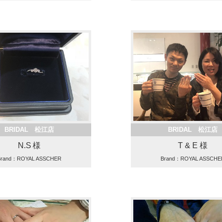
BRIDAL 松江店
BRIDAL 松江店
N.S 様
T & E 様
Brand：ROYAL ASSCHER
Brand：ROYAL ASSCHE