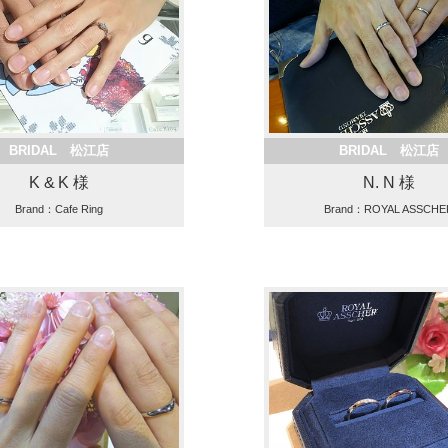
BRIDAL 松江店
BRIDAL 松江店
K & K 様
N. N 様
Brand：Cafe Ring
Brand：ROYAL ASSCHE