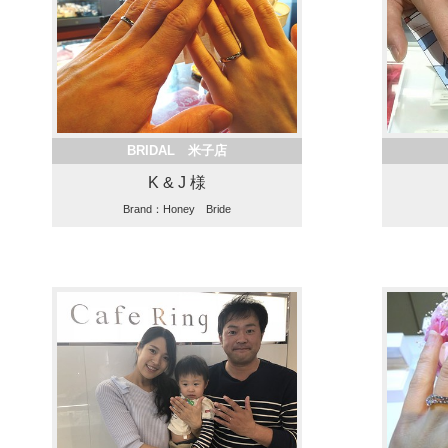
BRIDAL 米子店
K & J 様
Brand：Honey Bride