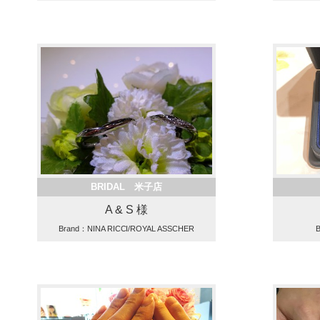
BRIDAL 米子店
A & S 様
Brand：NINA RICCI/ROYAL ASSCHER