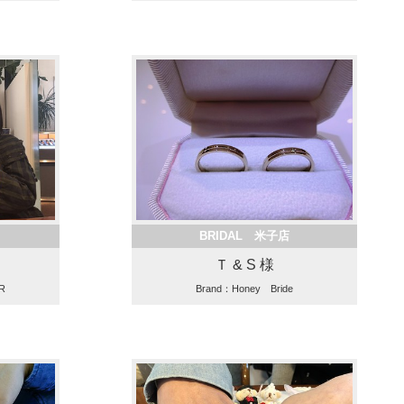
BRIDAL 米子店
Ｔ & S 様
R
Brand：Honey Bride