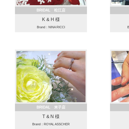
BRIDAL 松江店
K & H 様
Brand：NINA RICCI
BRIDAL 米子店
T & N 様
Brand：ROYAL ASSCHER