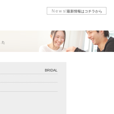
Ｎｅｗｓ
!
最新情報は
コチラから
BRIDAL