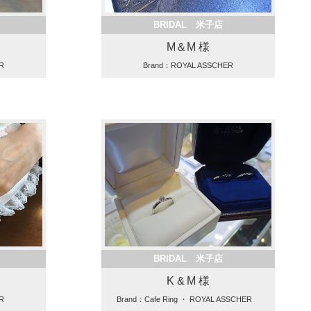
BRIDAL 米子店
M＆M 様
R
Brand：ROYAL ASSCHER
BRIDAL 米子店
K & M 様
R
Brand：Cafe Ring ・ ROYAL ASSCHER