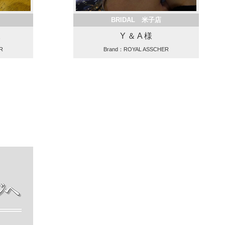
BRIDAL 米子店
様
Y ＆ A 様
R
Brand：ROYAL ASSCHER