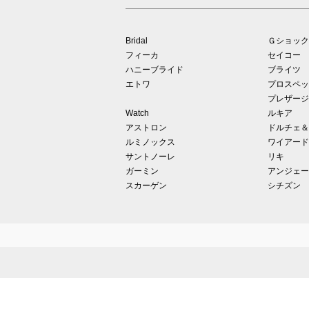
Bridal
Ｇショック
フィーカ
セイコー
ハニーブライド
ブライツ
エトワ
プロスペッ
プレザージ
Watch
ルキア
アストロン
ドルチェ＆
ルミノックス
ワイアード
サントノーレ
リキ
ガーミン
アンジェー
スカーゲン
シチズン