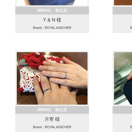
BRIDAL 松江店
Y & N 様
Brand：ROYAL ASSCHER
BRIDAL 松江店
片寄 様
Brand：ROYAL ASSCHER