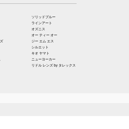
ソリッドブルー
ラインアート
オズニス
オー ティー オー
ズ
ジー エム エス
シルエット
キオ ヤマト
ム
ニューヨーカー
リドル レンズ by タレックス