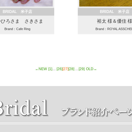
BRIDAL 米子店
BRIDAL 米子店
かひろさま さきさま
裕太 様＆優佳 
Brand：Cafe Ring
Brand：ROYAL ASSCHE
←NEW
[1]
…
[26]
[27]
[28]
…
[29]
OLD→