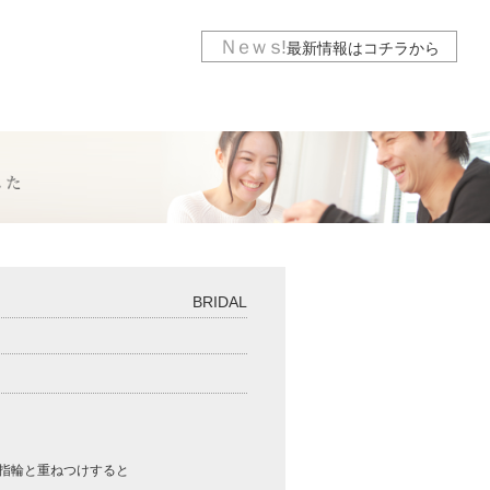
Ｎｅｗｓ
!
最新情報は
コチラから
BRIDAL
指輪と重ねつけすると