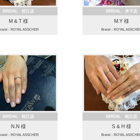
BRIDAL 松江店
BRIDAL 米子店
M & T 様
M.Y 様
Brand：ROYAL ASSCHER
Brand：ROYAL ASSCHE
BRIDAL 松江店
BRIDAL 松江店
N.N 様
S & H 様
Brand：ROYAL ASSCHER
Brand：ROYAL ASSCHE