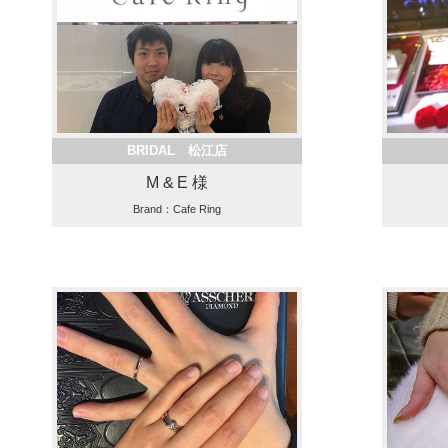
BRIDAL 松江店
M & E 様
Brand：Cafe Ring