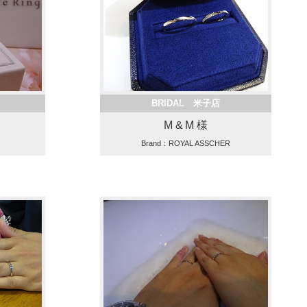
BRIDAL 米子店
M & M 様
Brand：ROYAL ASSCHER