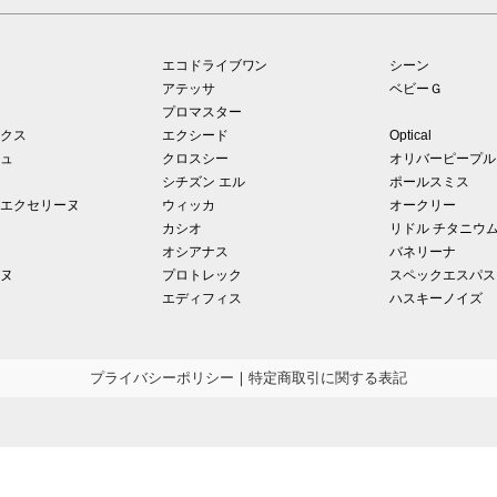
エコドライブワン
シーン
アテッサ
ベビーＧ
プロマスター
クス
エクシード
Optical
ュ
クロスシー
オリバーピープル
シチズン エル
ポールスミス
エクセリーヌ
ウィッカ
オークリー
カシオ
リドル チタニウ
オシアナス
バネリーナ
ヌ
プロトレック
スペックエスパス
エディフィス
ハスキーノイズ
プライバシーポリシー
｜
特定商取引に関する表記