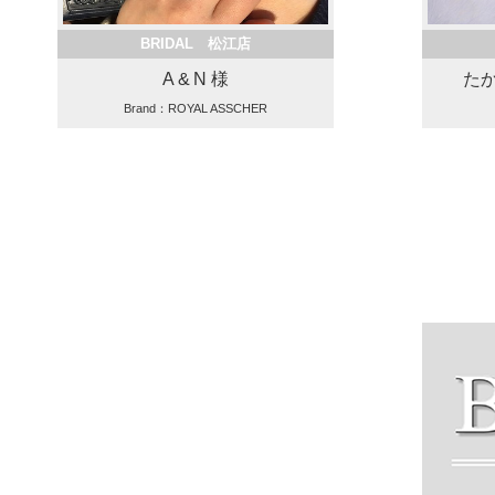
BRIDAL 松江店
A & N 様
た
Brand：ROYAL ASSCHER