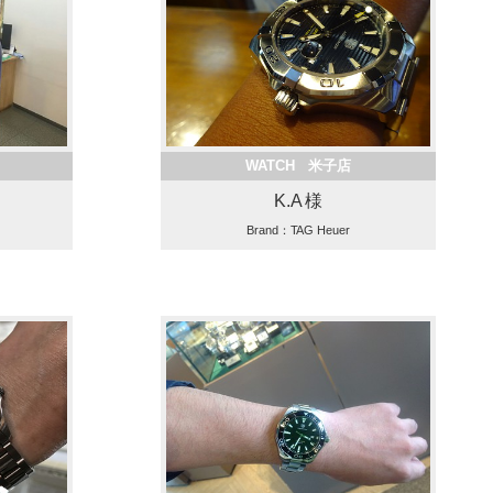
WATCH 米子店
K.A 様
Brand：TAG Heuer