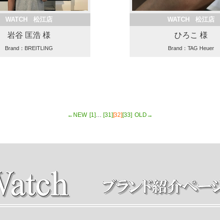
WATCH 松江店
WATCH 松江店
岩谷 匡浩 様
ひろこ 様
Brand：BREITLING
Brand：TAG Heuer
←NEW
[1]
…
[31]
[32]
[33]
OLD→