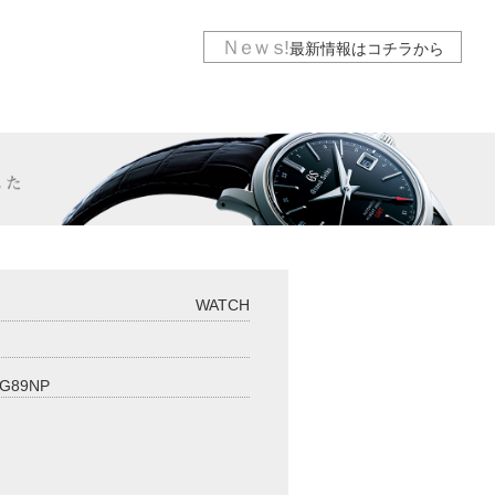
Ｎｅｗｓ
!
最新情報は
コチラから
WATCH
G89NP