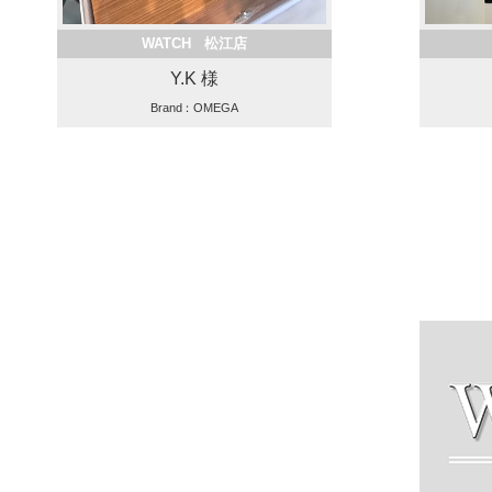
WATCH 松江店
Y.K 様
Brand：OMEGA