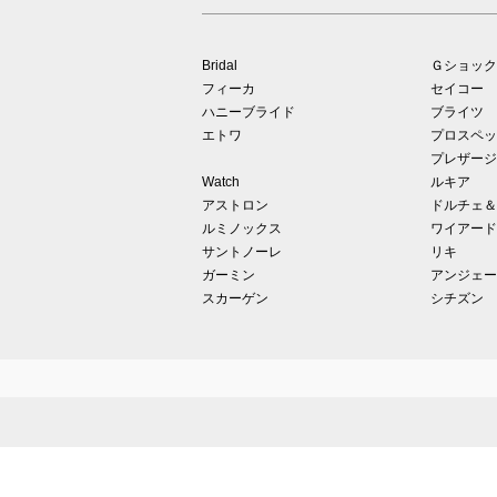
Bridal
Ｇショック
フィーカ
セイコー
ハニーブライド
ブライツ
エトワ
プロスペッ
プレザージ
Watch
ルキア
アストロン
ドルチェ＆
ルミノックス
ワイアード
サントノーレ
リキ
ガーミン
アンジェー
スカーゲン
シチズン