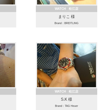
WATCH 松江店
まりこ 様
Brand：BREITLING
WATCH 松江店
S.K 様
Brand：TAG Heuer