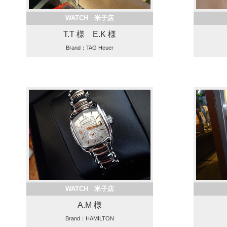
WATCH 米子店
T.T 様 E.K 様
Brand：TAG Heuer
WATCH 米子店
A.M 様
Brand：HAMILTON