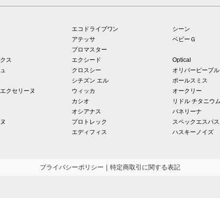
エコドライブワン
シーン
アテッサ
ベビーＧ
プロマスター
クス
エクシード
Optical
ュ
クロスシー
オリバーピープル
シチズン エル
ポールスミス
エクセリーヌ
ウィッカ
オークリー
カシオ
リドル チタニウ
オシアナス
バネリーナ
ヌ
プロトレック
スペックエスパス
エディフィス
ハスキーノイズ
プライバシーポリシー
｜
特定商取引に関する表記