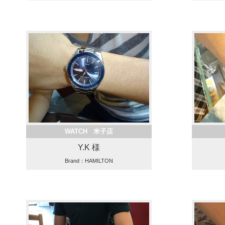
WATCH 米子店
Y.K 様
Brand：HAMILTON