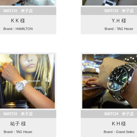
WATCH 米子店
WATCH 米子店
K K 様
Y.Ｈ 様
Brand：HAMILTON
Brand：TAG Heuer
WATCH 米子店
WATCH 米子店
祐子 様
K H 様
Brand：TAG Heuer
Brand：Grand Seiko