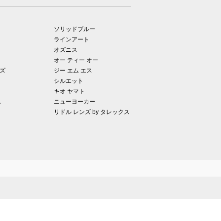
ソリッドブルー
ラインアート
オズニス
オー ティー オー
ズ
ジー エム エス
シルエット
キオ ヤマト
ム
ニューヨーカー
リドル レンズ by タレックス