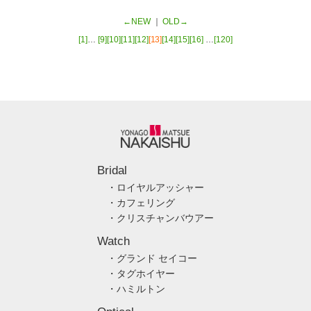
←NEW
｜
OLD→
[1]
…
[9]
[10]
[11]
[12]
[13]
[14]
[15]
[16]
…
[120]
Bridal
・ロイヤルアッシャー
・カフェリング
・クリスチャンバウアー
Watch
・グランド セイコー
・タグホイヤー
・ハミルトン