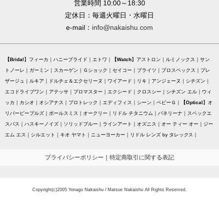
営業時間 10:00～18:30
定休日：毎週火曜日・水曜日
e-mail：
info@nakaishu.com
Bridal
フィーカ
ハニーブライド
エトワ
Watch
アストロン
ルミノックス
サン
トノーレ
ガーミン
スカーゲン
Ｇショック
セイコー
ブライツ
プロスペックス
プレ
ザージュ
ルキア
ドルチェ＆エクセリーヌ
ワイアード
リキ
アンジェーヌ
シチズン
エコドライブワン
アテッサ
プロマスター
エクシード
クロスシー
シチズン エル
ウィ
ッカ
カシオ
オシアナス
プロトレック
エディフィス
シーン
ベビーＧ
Optical
オ
リバーピープルズ
ポールスミス
オークリー
リドル チタニウム
バネリーナ
スペックエ
スパス
ハスキーノイズ
ソリッドブルー
ラインアート
オズニス
オー ティー オー
ジー
エム エス
シルエット
キオ ヤマト
ニューヨーカー
リドル レンズ by タレックス
プライバシーポリシー
｜
特定商取引に関する表記
Copyright(c)2005 Yonago Nakaishu / Matsue Nakaishu All Rights Reserved.