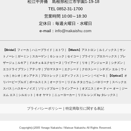
松江中井脩 島根県松江市学園1-19-18
TEL 0852-31-1700
営業時間 10:00～18:30
定休日：毎週火曜日・水曜日
e-mail：
info@nakaishu.com
Bridal
フィーカ
ハニーブライド
エトワ
Watch
アストロン
ルミノックス
サン
トノーレ
ガーミン
スカーゲン
Ｇショック
セイコー
ブライツ
プロスペックス
プレ
ザージュ
ルキア
ドルチェ＆エクセリーヌ
ワイアード
リキ
アンジェーヌ
シチズン
エコドライブワン
アテッサ
プロマスター
エクシード
クロスシー
シチズン エル
ウィ
ッカ
カシオ
オシアナス
プロトレック
エディフィス
シーン
ベビーＧ
Optical
オ
リバーピープルズ
ポールスミス
オークリー
リドル チタニウム
バネリーナ
スペックエ
スパス
ハスキーノイズ
ソリッドブルー
ラインアート
オズニス
オー ティー オー
ジー
エム エス
シルエット
キオ ヤマト
ニューヨーカー
リドル レンズ by タレックス
プライバシーポリシー
｜
特定商取引に関する表記
Copyright(c)2005 Yonago Nakaishu / Matsue Nakaishu All Rights Reserved.