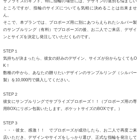
サプライズのギフト、特に指輪の場合には、デザインの選別も悩ましい
ところですが、指輪のサイズについても気軽に決めることは出来ませ
ん。
そこで、本プランでは、プロポーズ用に別にあつらえられたシルバー製
のサンプルリング（有料）でプロポーズの後、お二人でご来店、デザイ
ンとサイズを決定し発注していただくものです。
STEP１
気持ちが決まったら、彼女の好みのデザイン、サイズが分からなくてもO
K！
数種の中から、あなたの贈りたいデザインのサンプルリング（シルバー
製）を10,000円で購入してください。
STEP２
彼女にサンプルリングでサプライズプロポーズ！！（プロポーズ用の専
用BOXにリボン包装いたします。ポケットサイズのBOXです。）
STEP３
・・・彼女、感激！！ でプロポーズが成功したら、お二人で再度ご来
店いただき、デザインやサイズをしっかり選び、正式な指輪を発注して