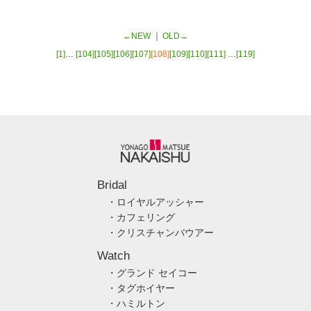
←NEW
｜
OLD→
[1]
…
[104]
[105]
[106]
[107]
[108]
[109]
[110]
[111]
…
[119]
Bridal
・ロイヤルアッシャー
・カフェリング
・クリスチャンバウアー
Watch
・グランド セイコー
・タグホイヤー
・ハミルトン