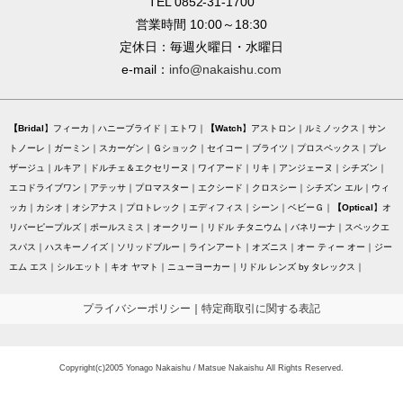
TEL 0852-31-1700
営業時間 10:00～18:30
定休日：毎週火曜日・水曜日
e-mail：
info@nakaishu.com
Bridal
フィーカ
ハニーブライド
エトワ
Watch
アストロン
ルミノックス
サン
トノーレ
ガーミン
スカーゲン
Ｇショック
セイコー
ブライツ
プロスペックス
プレ
ザージュ
ルキア
ドルチェ＆エクセリーヌ
ワイアード
リキ
アンジェーヌ
シチズン
エコドライブワン
アテッサ
プロマスター
エクシード
クロスシー
シチズン エル
ウィ
ッカ
カシオ
オシアナス
プロトレック
エディフィス
シーン
ベビーＧ
Optical
オ
リバーピープルズ
ポールスミス
オークリー
リドル チタニウム
バネリーナ
スペックエ
スパス
ハスキーノイズ
ソリッドブルー
ラインアート
オズニス
オー ティー オー
ジー
エム エス
シルエット
キオ ヤマト
ニューヨーカー
リドル レンズ by タレックス
プライバシーポリシー
｜
特定商取引に関する表記
Copyright(c)2005 Yonago Nakaishu / Matsue Nakaishu All Rights Reserved.