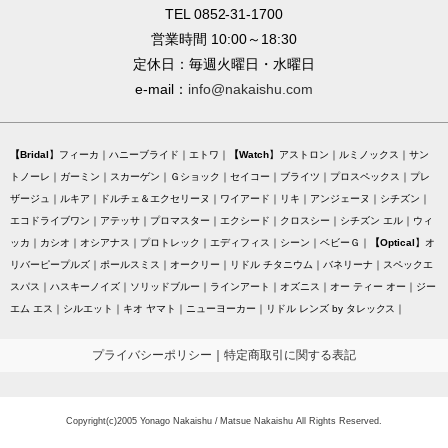
TEL 0852-31-1700
営業時間 10:00～18:30
定休日：毎週火曜日・水曜日
e-mail：
info@nakaishu.com
Bridal
フィーカ
ハニーブライド
エトワ
Watch
アストロン
ルミノックス
サン
トノーレ
ガーミン
スカーゲン
Ｇショック
セイコー
ブライツ
プロスペックス
プレ
ザージュ
ルキア
ドルチェ＆エクセリーヌ
ワイアード
リキ
アンジェーヌ
シチズン
エコドライブワン
アテッサ
プロマスター
エクシード
クロスシー
シチズン エル
ウィ
ッカ
カシオ
オシアナス
プロトレック
エディフィス
シーン
ベビーＧ
Optical
オ
リバーピープルズ
ポールスミス
オークリー
リドル チタニウム
バネリーナ
スペックエ
スパス
ハスキーノイズ
ソリッドブルー
ラインアート
オズニス
オー ティー オー
ジー
エム エス
シルエット
キオ ヤマト
ニューヨーカー
リドル レンズ by タレックス
プライバシーポリシー
｜
特定商取引に関する表記
Copyright(c)2005 Yonago Nakaishu / Matsue Nakaishu All Rights Reserved.